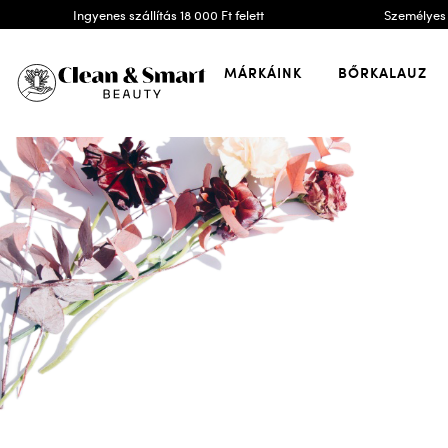
Ingyenes szállítás 18 000 Ft felett
Személyes 
MÁRKÁINK
BŐRKALAUZ