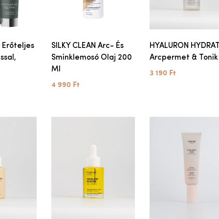
 Erőteljes
SILKY CLEAN Arc- És
HYALURON HYDRA
ssal,
Sminklemosó Olaj 200
Arcpermet & Tonik
Ml
3 190 Ft
4 990 Ft