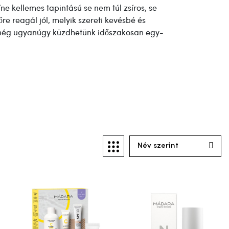
e kellemes tapintású se nem túl zsíros, se
őre reagál jól, melyik szereti kevésbé és
 még ugyanúgy küzdhetünk időszakosan egy-