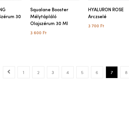
ING
Squalane Booster
HYALURON ROSE
 Szérum 30
Mélytápláló
Arczselé
Olajszérum 30 Ml
3 700 Ft
3 600 Ft
1
2
3
4
5
6
7
8