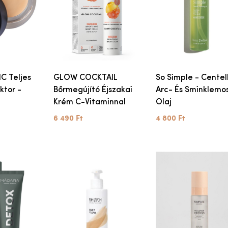
C Teljes
GLOW COCKTAIL
So Simple - Centel
ktor -
Bőrmegújító Éjszakai
Arc- És Sminklemo
Krém C-Vitaminnal
Olaj
6 490 Ft
4 800 Ft