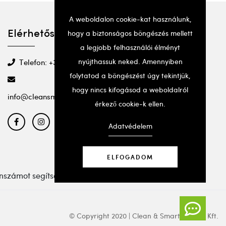
A weboldalon cookie-kat használunk,
hogy a biztonságos böngészés mellett
Elérhetőségek
a legjobb felhasználói élményt
nyújthassuk neked. Amennyiben
Telefon: +36 20 501 2295
folytatod a böngészést úgy tekintjük,
hogy nincs kifogásod a weboldalról
info@cleansmartbeauty.com
érkező cookie-k ellen.
Adatvédelem
ELFOGADOM
nszámot segítségért.
© Copyright 2020 | Clean & Smart Beauty Kft.