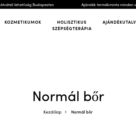
átvételi lehetőség Budapesten
Ajándék termékminta minden 
KOZMETIKUMOK
HOLISZTIKUS
AJÁNDÉKUTAL
SZÉPSÉGTERÁPIA
Normál bőr
Kezdőlap
Normál bőr