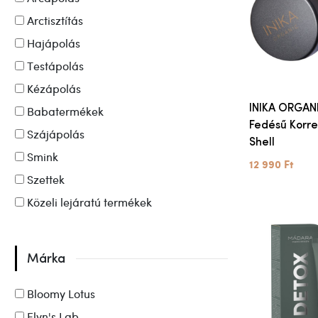
Arctisztítás
Hajápolás
Testápolás
Kézápolás
INIKA ORGANI
Babatermékek
Fedésű Korre
Szájápolás
Shell
Smink
12 990 Ft
Szettek
Közeli lejáratú termékek
Márka
Bloomy Lotus
Elyn's Lab