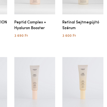
TION
Peptid Complex +
Retinal Sejtmegújító
Hyaluron Booster
Szérum
3 690 Ft
3 600 Ft