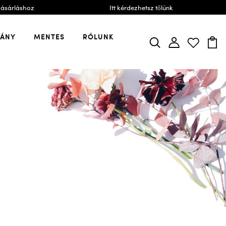
vásárláshoz
Itt kérdezhetsz tőlünk
VÁNY
MENTES
RÓLUNK