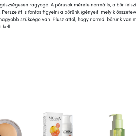
gészségesen ragyogó. A pórusok mérete normális, a bőr felszín
ersze itt is fontos figyelni a bőrünk igényeit, melyik összetev
nagyobb szüksége van. Plusz attól, hogy normál bőrünk van
 kell.