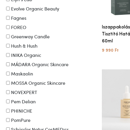
Evolve Organic Beauty
Fagnes
FOREO
Iszappakolás
Tisztító Hatá
Greenway Candle
60ml
Hush & Hush
9 990 Ft
INIKA Organic
MÁDARA Organic Skincare
Maskaolin
MOSSA Organic Skincare
NOVEXPERT
Pem Delian
PHINICHE
PomPure
Schüssler Natur CosMEDics