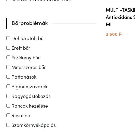
MULTI-TASK
Antioxidáns
Bőrproblémák
Ml
3 600 Ft
Dehidratált bőr
Érett bőr
Érzékeny bőr
Mitesszeres bőr
Pattanások
Pigmentzavarok
Ragyogásfokozás
Ráncok kezelése
Rosacea
Szemkörnyékápolás