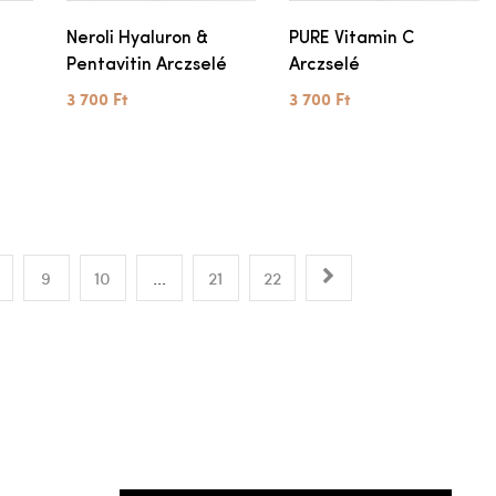
Neroli Hyaluron &
PURE Vitamin C
Pentavitin Arczselé
Arczselé
3 700 Ft
3 700 Ft
9
10
...
21
22