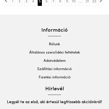
1
2
3
4
5
6
7
8
9
10
...
21
22
Információ
Rólunk
Általános szerződési feltételek
Adatvédelem
Szállítási információ
Fizetési információ
Hírlevél
Legyél te az első, aki értesül legfrissebb akcióinkról!