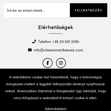
FELIRATKOZÁS
Elérhetőségek
Telefon: +36 20 501 2295
info@cleansmartbeauty.com
A weboldalon cookie-kat használunk, hogy a biztonságos
böngészés mellett a legjobb felhasználói élményt nyújthassuk
Ha probléma adódna a weboldal használatával, kérjük,
hívd a fent említett telefonszámot segítségért.
neked. Amennyiben folytatod a böngészést úgy tekintjük, hogy
nincs kifogásod a weboldalról érkező cookie-k ellen.
Adatvédelem