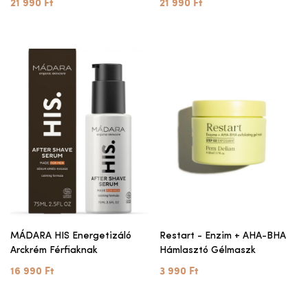
21 990 Ft
21 990 Ft
MÁDARA HIS Energetizáló
Restart - Enzim + AHA-BHA
Arckrém Férfiaknak
Hámlasztó Gélmaszk
16 990 Ft
3 990 Ft