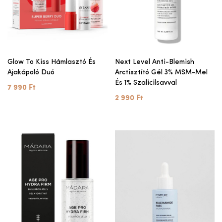
Glow To Kiss Hámlasztó És
Next Level Anti-Blemish
Ajakápoló Duó
Arctisztító Gél 3% MSM-Mel
És 1% Szalicilsavval
7 990 Ft
2 990 Ft