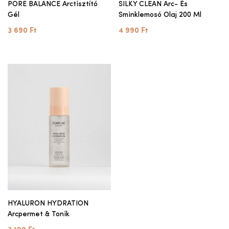
PORE BALANCE Arctisztító
SILKY CLEAN Arc- És
Gél
Sminklemosó Olaj 200 Ml
3 690 Ft
4 990 Ft
HYALURON HYDRATION
Arcpermet & Tonik