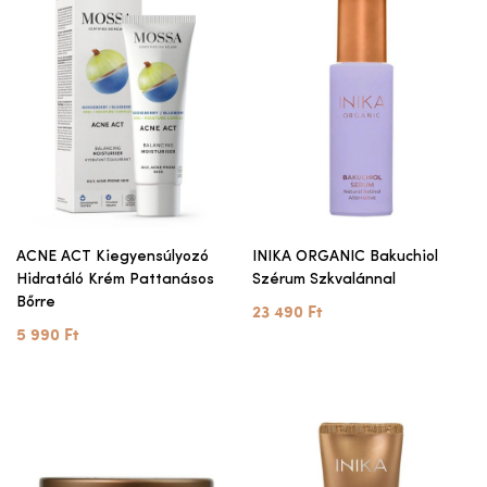
ACNE ACT Kiegyensúlyozó
INIKA ORGANIC Bakuchiol
Hidratáló Krém Pattanásos
Szérum Szkvalánnal
Bőrre
23 490 Ft
5 990 Ft