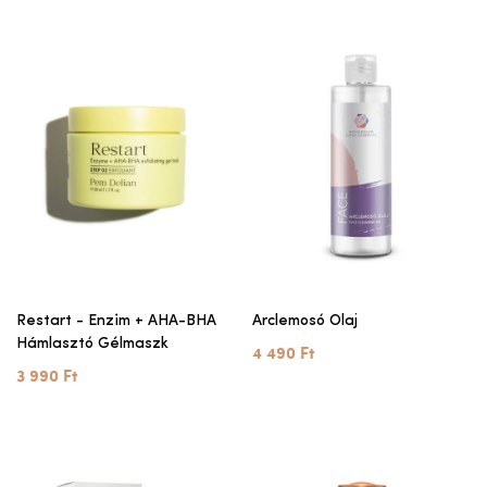
Restart - Enzim + AHA-BHA
Arclemosó Olaj
Hámlasztó Gélmaszk
4 490 Ft
3 990 Ft