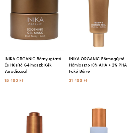
INIKA ORGANIC Bőrnyugtató
INIKA ORGANIC Bőrmegújító
És Hűsítő Gélmaszk Kék
Hámlasztó 10% AHA + 2% PHA
Varádiccsal
Fakó Bőrre
15 490 Ft
21 490 Ft