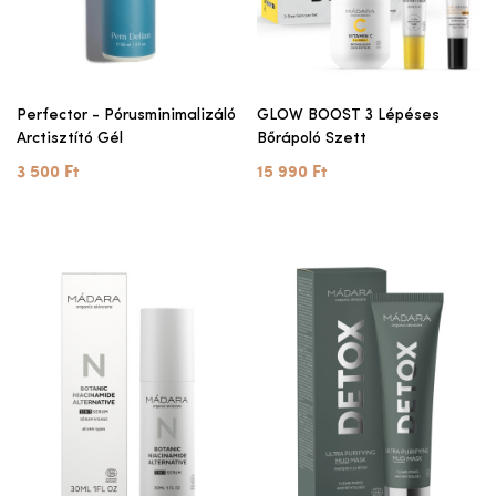
Perfector - Pórusminimalizáló
GLOW BOOST 3 Lépéses
Arctisztító Gél
Bőrápoló Szett
3 500 Ft
15 990 Ft