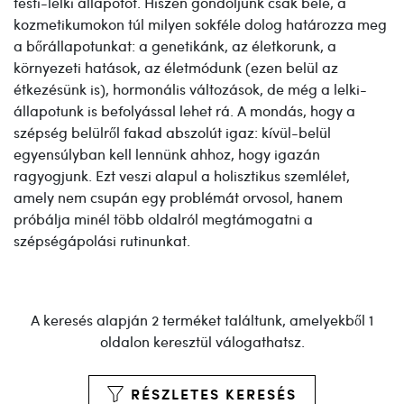
testi-lelki állapotot. Hiszen gondoljunk csak bele, a
kozmetikumokon túl milyen sokféle dolog határozza meg
a bőrállapotunkat: a genetikánk, az életkorunk, a
környezeti hatások, az életmódunk (ezen belül az
étkezésünk is), hormonális változások, de még a lelki-
állapotunk is befolyással lehet rá. A mondás, hogy a
szépség belülről fakad abszolút igaz: kívül-belül
egyensúlyban kell lennünk ahhoz, hogy igazán
ragyogjunk. Ezt veszi alapul a holisztikus szemlélet,
amely nem csupán egy problémát orvosol, hanem
próbálja minél több oldalról megtámogatni a
szépségápolási rutinunkat.
A keresés alapján 2 terméket találtunk, amelyekből 1
oldalon keresztül válogathatsz.
RÉSZLETES KERESÉS