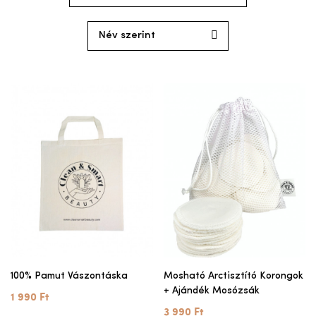
100% Pamut Vászontáska
Mosható Arctisztító Korongok
+ Ajándék Mosózsák
1 990 Ft
3 990 Ft