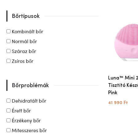
Bőrtípusok
Kombinált bőr
Normál bőr
Száraz bőr
Zsíros bőr
Luna™ Mini 2
Bőrproblémák
Tisztító Kész
Pink
Dehidratált bőr
41 990 Ft
Érett bőr
Érzékeny bőr
Mitesszeres bőr