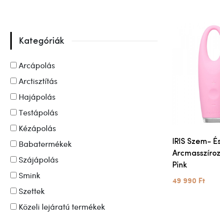
Kategóriák
Arcápolás
Arctisztítás
Hajápolás
Testápolás
Kézápolás
IRIS Szem- É
Babatermékek
Arcmasszíroz
Szájápolás
Pink
Smink
49 990 Ft
Szettek
Közeli lejáratú termékek