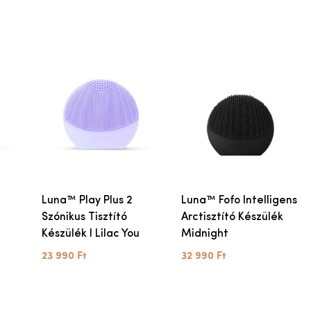
Luna™ Play Plus 2
Luna™ Fofo Intelligens
Szónikus Tisztító
Arctisztító Készülék
Készülék I Lilac You
Midnight
23 990 Ft
32 990 Ft