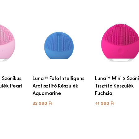
 Szónikus
Luna™ Fofo Intelligens
Luna™ Mini 2 Szón
ülék Pearl
Arctisztító Készülék
Tisztító Készülék
Aquamarine
Fuchsia
32 990 Ft
41 990 Ft