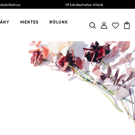
vásárláshoz
Itt kérdezhetsz tőlünk
VÁNY
MENTES
RÓLUNK