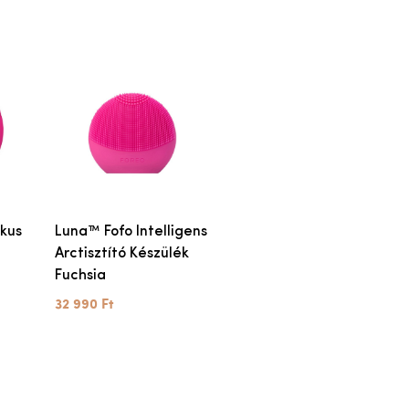
ikus
Luna™ Fofo Intelligens
Arctisztító Készülék
Fuchsia
32 990 Ft