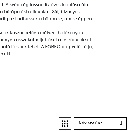
et. A svéd cég lassan tíz éves indulása óta
a bőrápolási rutinunkat. Sőt, bizonyos
mindig azt adhassuk a bőrünkre, amire éppen
álásnak köszönhetően mélyen, hatékonyan
önnyen összeköthetjük őket a telefonunkkal
ható társunk lehet. A FOREO alapvető célja,
nk ki.