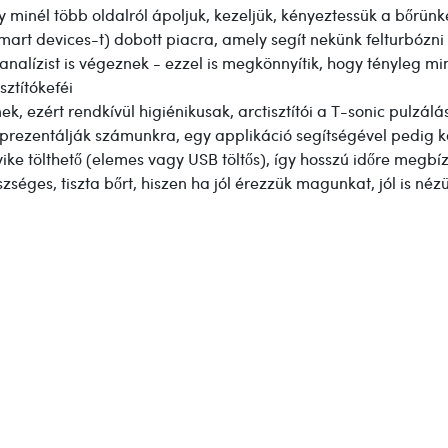
y minél több oldalról ápoljuk, kezeljük, kényeztessük a bőrünk
art devices-t) dobott piacra, amely segít nekünk felturbózni 
ranalízist is végeznek - ezzel is megkönnyítik, hogy tényleg 
ztítókeféi
ek, ezért rendkívül higiénikusak, arctisztítói a T-sonic pulz
t prezentálják számunkra, egy applikáció segítségével pedig k
 tölthető (elemes vagy USB töltős), így hosszú időre megbíz
ges, tiszta bőrt, hiszen ha jól érezzük magunkat, jól is nézü