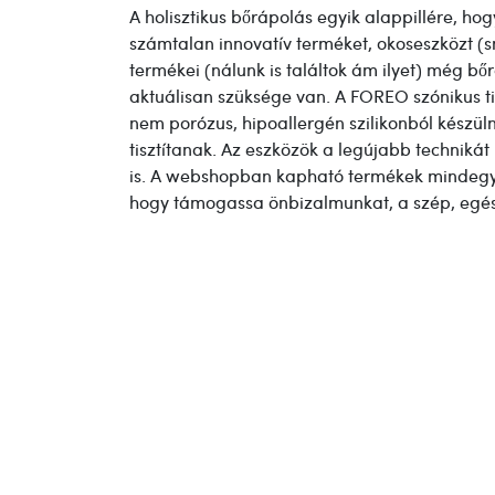
A holisztikus bőrápolás egyik alappillére, hog
számtalan innovatív terméket, okoseszközt (sm
termékei (nálunk is találtok ám ilyet) még bő
aktuálisan szüksége van. A FOREO szónikus tis
nem porózus, hipoallergén szilikonból készüln
tisztítanak. Az eszközök a legújabb techniká
is. A webshopban kapható termékek mindegyike
hogy támogassa önbizalmunkat, a szép, egészsé