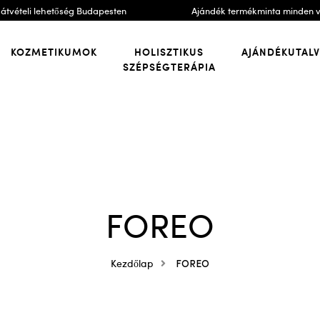
átvételi lehetőség Budapesten
Ajándék termékminta minden 
KOZMETIKUMOK
HOLISZTIKUS
AJÁNDÉKUTAL
SZÉPSÉGTERÁPIA
FOREO
Kezdőlap
FOREO