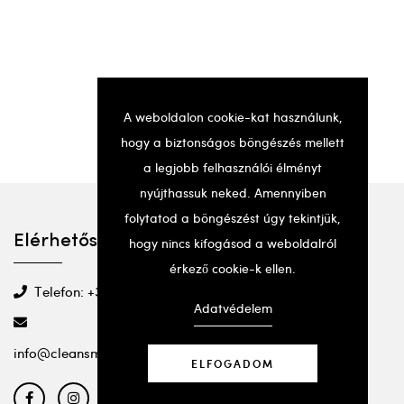
A weboldalon cookie-kat használunk,
hogy a biztonságos böngészés mellett
a legjobb felhasználói élményt
nyújthassuk neked. Amennyiben
folytatod a böngészést úgy tekintjük,
Elérhetőségek
hogy nincs kifogásod a weboldalról
érkező cookie-k ellen.
Telefon: +36 20 501 2295
Adatvédelem
info@cleansmartbeauty.com
ELFOGADOM