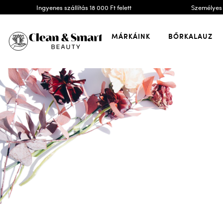
Ingyenes szállítás 18 000 Ft felett
Személyes 
MÁRKÁINK
BŐRKALAUZ