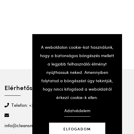
A weboldalon cookie-kat használunk,
hogy a biztonságos böngészés mellett
a legjobb felhasználói élményt
nyújthassuk neked. Amennyiben
folytatod a böngészést úgy tekintjük,
Elérhetőségek
hogy nincs kifogásod a weboldalról
érkező cookie-k ellen.
Telefon: +36 20 501 2295
Adatvédelem
info@cleansmartbeauty.com
ELFOGADOM