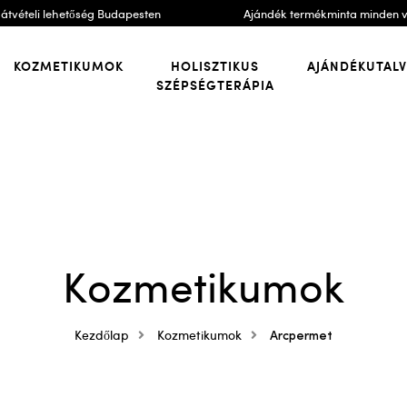
átvételi lehetőség Budapesten
Ajándék termékminta minden 
KOZMETIKUMOK
HOLISZTIKUS
AJÁNDÉKUTAL
SZÉPSÉGTERÁPIA
Kozmetikumok
Kezdőlap
Kozmetikumok
Arcpermet