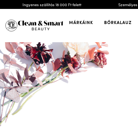
Ingyenes szállítás 18 000 Ft felett
Személyes 
MÁRKÁINK
BŐRKALAUZ