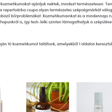
a kozmetikumokat ajánljuk nektek, mindezt természetesen. Term
bb: a repertoárba csupa olyan természetes szépségmárkát vál
nböző bőrproblémákat. Kozmetikumainkat és a mindennapi rutin
opunkról is, így testi-lelki szinten támogathatjuk a szépülése
ján 10 kozmetikumot találtunk, amelyekből 1 oldalon keresztü