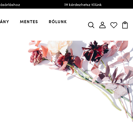
vásárláshoz
Itt kérdezhetsz tőlünk
VÁNY
MENTES
RÓLUNK