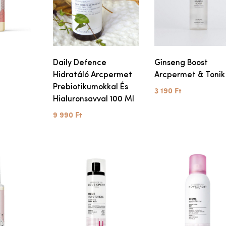
Daily Defence
Ginseng Boost
Hidratáló Arcpermet
Arcpermet & Tonik
Prebiotikumokkal És
3 190 Ft
Hialuronsavval 100 Ml
9 990 Ft