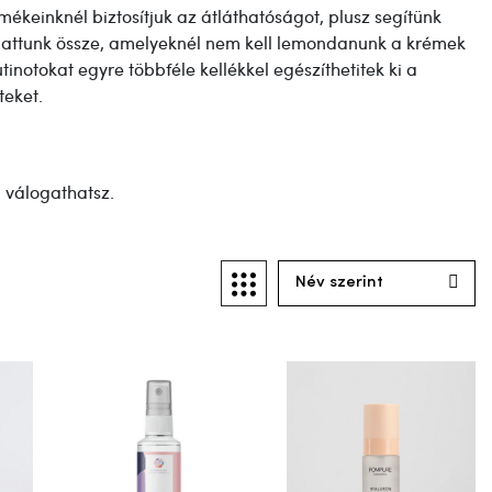
ékeinknél biztosítjuk az átláthatóságot, plusz segítünk
ogattunk össze, amelyeknél nem kell lemondanunk a krémek
otokat egyre többféle kellékkel egészíthetitek ki a
teket.
l válogathatsz.