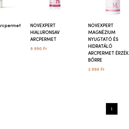
Arcpermet
NOVEXPERT
NOVEXPERT
HIALURONSAV
MAGNÉZIUM
ARCPERMET
NYUGTATÓ ÉS
HIDRATÁLÓ
9 990 Ft
ARCPERMET ÉRZÉK
BŐRRE
3 990 Ft
1