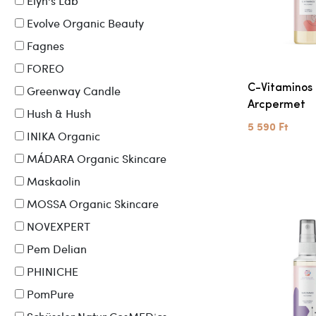
Elyn's Lab
Evolve Organic Beauty
Fagnes
FOREO
C-Vitaminos
Greenway Candle
Arcpermet
Hush & Hush
5 590 Ft
INIKA Organic
MÁDARA Organic Skincare
Maskaolin
MOSSA Organic Skincare
NOVEXPERT
Pem Delian
PHINICHE
PomPure