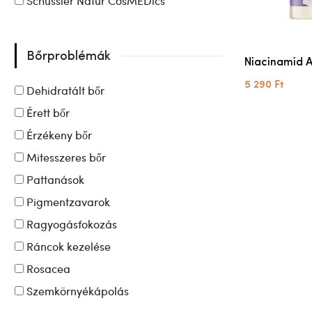
Schüssler Natur CosMEDics
Bőrproblémák
Niacinamid 
5 290 Ft
Dehidratált bőr
Érett bőr
Érzékeny bőr
Mitesszeres bőr
Pattanások
Pigmentzavarok
Ragyogásfokozás
Ráncok kezelése
Rosacea
Szemkörnyékápolás