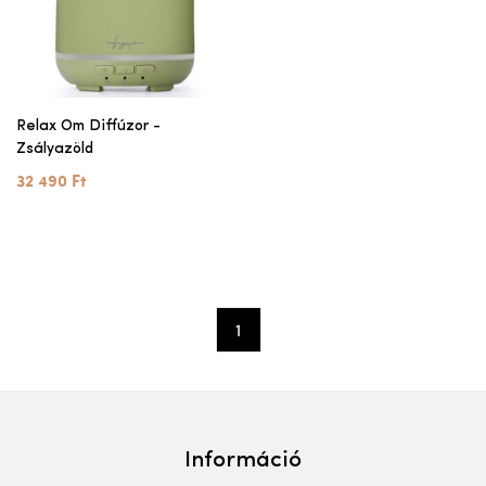
Relax Om Diffúzor -
Zsályazöld
32 490 Ft
1
Információ