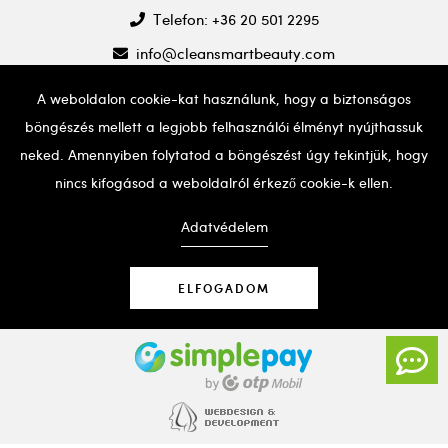
Telefon: +36 20 501 2295
info@cleansmartbeauty.com
A weboldalon cookie-kat használunk, hogy a biztonságos
böngészés mellett a legjobb felhasználói élményt nyújthassuk
neked. Amennyiben folytatod a böngészést úgy tekintjük, hogy
nincs kifogásod a weboldalról érkező cookie-k ellen.
Ha probléma adódna a weboldal használatával, kérjük,
hívd a fent említett telefonszámot segítségért.
Adatvédelem
ELFOGADOM