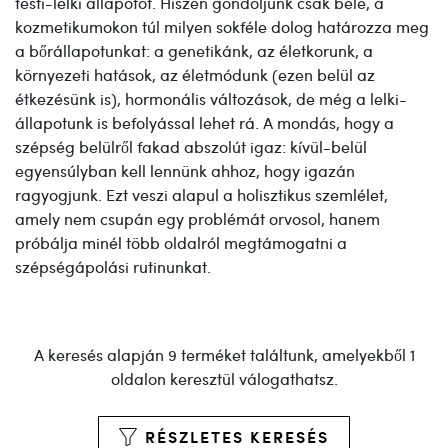
testi-lelki állapotot. Hiszen gondoljunk csak bele, a
kozmetikumokon túl milyen sokféle dolog határozza meg
a bőrállapotunkat: a genetikánk, az életkorunk, a
környezeti hatások, az életmódunk (ezen belül az
étkezésünk is), hormonális változások, de még a lelki-
állapotunk is befolyással lehet rá. A mondás, hogy a
szépség belülről fakad abszolút igaz: kívül-belül
egyensúlyban kell lennünk ahhoz, hogy igazán
ragyogjunk. Ezt veszi alapul a holisztikus szemlélet,
amely nem csupán egy problémát orvosol, hanem
próbálja minél több oldalról megtámogatni a
szépségápolási rutinunkat.
A keresés alapján 9 terméket találtunk, amelyekből 1
oldalon keresztül válogathatsz.
RÉSZLETES KERESÉS