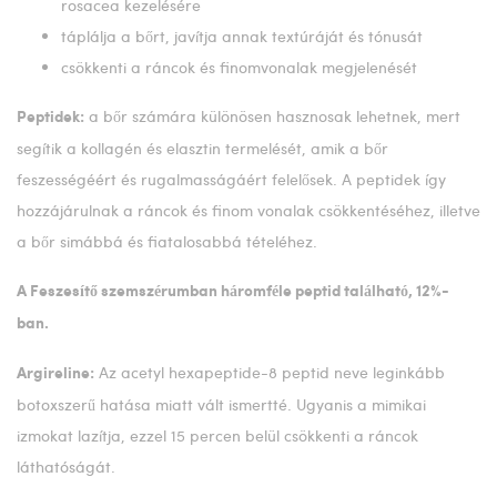
rosacea kezelésére
táplálja a bőrt, javítja annak textúráját és tónusát
csökkenti a ráncok és finomvonalak megjelenését
a bőr számára különösen hasznosak lehetnek, mert
Peptidek:
segítik a kollagén és elasztin termelését, amik a bőr
feszességéért és rugalmasságáért felelősek. A peptidek így
hozzájárulnak a ráncok és finom vonalak csökkentéséhez, illetve
a bőr simábbá és fiatalosabbá tételéhez.
A Feszesítő szemszérumban háromféle peptid található, 12%-
ban.
Az acetyl hexapeptide-8 peptid neve leginkább
Argireline:
botoxszerű hatása miatt vált ismertté. Ugyanis a mimikai
izmokat lazítja, ezzel 15 percen belül csökkenti a ráncok
láthatóságát.