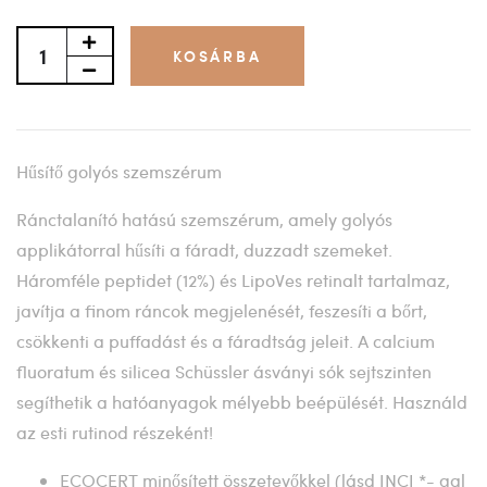
KOSÁRBA
Hűsítő golyós szemszérum
Ránctalanító hatású szemszérum, amely golyós
applikátorral hűsíti a fáradt, duzzadt szemeket.
Háromféle peptidet (12%) és LipoVes retinalt tartalmaz,
javítja a finom ráncok megjelenését, feszesíti a bőrt,
csökkenti a puffadást és a fáradtság jeleit. A calcium
fluoratum és silicea Schüssler ásványi sók sejtszinten
segíthetik a hatóanyagok mélyebb beépülését. Használd
az esti rutinod részeként!
ECOCERT minősített összetevőkkel (lásd INCI *- gal