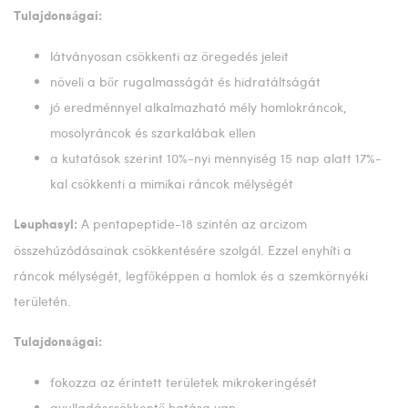
Tulajdonságai:
látványosan csökkenti az öregedés jeleit
növeli a bőr rugalmasságát és hidratáltságát
jó eredménnyel alkalmazható mély homlokráncok,
mosolyráncok és szarkalábak ellen
a kutatások szerint 10%-nyi mennyiség 15 nap alatt 17%-
kal csökkenti a mimikai ráncok mélységét
A pentapeptide-18 szintén az arcizom
Leuphasyl:
összehúzódásainak csökkentésére szolgál. Ezzel enyhíti a
ráncok mélységét, legfőképpen a homlok és a szemkörnyéki
területén.
Tulajdonságai:
fokozza az érintett területek mikrokeringését
gyulladáscsökkentő hatása van