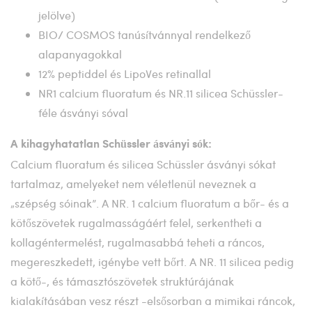
jelölve)
BIO/ COSMOS tanúsítvánnyal rendelkező
alapanyagokkal
12% peptiddel és LipoVes retinallal
NR1 calcium fluoratum és NR.11 silicea Schüssler-
féle ásványi sóval
A kihagyhatatlan Schüssler ásványi sók:
Calcium fluoratum és silicea Schüssler ásványi sókat
tartalmaz, amelyeket nem véletlenül neveznek a
„szépség sóinak”. A NR. 1 calcium fluoratum a bőr- és a
kötőszövetek rugalmasságáért felel, serkentheti a
kollagéntermelést, rugalmasabbá teheti a ráncos,
megereszkedett, igénybe vett bőrt. A NR. 11 silicea pedig
a kötő-, és támasztószövetek struktúrájának
kialakításában vesz részt -elsősorban a mimikai ráncok,