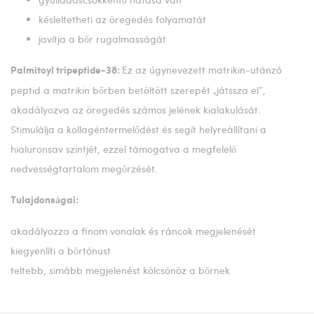
késleltetheti az öregedés folyamatát
javítja a bőr rugalmasságát
Ez az úgynevezett matrikin-utánzó
Palmitoyl tripeptide-38:
peptid a matrikin bőrben betöltött szerepét „játssza el”,
akadályozva az öregedés számos jelének kialakulását.
Stimulálja a kollagéntermelődést és segít helyreállítani a
hialuronsav szintjét, ezzel támogatva a megfelelő
nedvességtartalom megőrzését.
Tulajdonságai:
akadályozza a finom vonalak és ráncok megjelenését
kiegyenlíti a bőrtónust
teltebb, simább megjelenést kölcsönöz a bőrnek