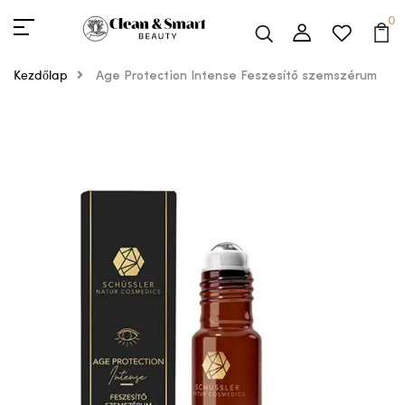
0
Kezdőlap
Age Protection Intense Feszesítő szemszérum