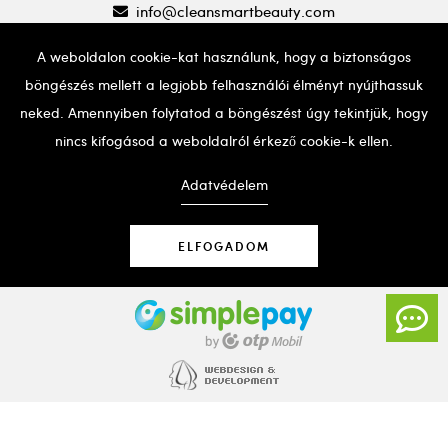
info@cleansmartbeauty.com
A weboldalon cookie-kat használunk, hogy a biztonságos
böngészés mellett a legjobb felhasználói élményt nyújthassuk
neked. Amennyiben folytatod a böngészést úgy tekintjük, hogy
nincs kifogásod a weboldalról érkező cookie-k ellen.
Ha probléma adódna a weboldal használatával, kérjük,
hívd a fent említett telefonszámot segítségért.
Adatvédelem
ELFOGADOM
© Copyright 2020 | Clean & Smart Beauty Kft.