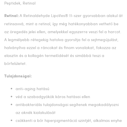
Peptidek, Retinal
A Retinaldehyde LipoVes® 11-szer gyorsabban alakul át
Retinal:
retinsavvá, mint a retinol, így még hatékonyabban vethető be
az öregedés jelei ellen, amelyekkel egyszerre veszi fel a harcot.
A legmélyebb rétegekig hatolva gyorsítja fel a sejtmegújulást,
halványítva ezzel a ráncokat és finom vonalakat, fokozza az
elasztin és a kollagén termelődését és simábbá teszi a
bőrfelületet.
Tulajdonságai:
anti-aging hatású
véd a szabadgyökök káros hatásai ellen
antibakteriális tulajdonságai segítenek megakadályozni
az aknék kialakulását
csökkenti a bőr hiperpigmentáció szintjét, alkalmas enyhe