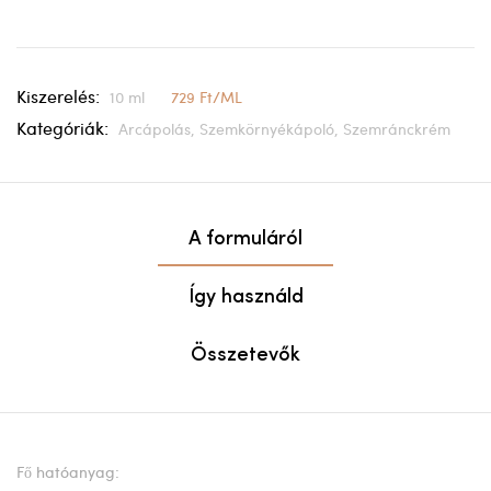
Kiszerelés:
10 ml
729 Ft/ML
Kategóriák:
Arcápolás,
Szemkörnyékápoló,
Szemránckrém
A formuláról
Így használd
Összetevők
Fő hatóanyag: