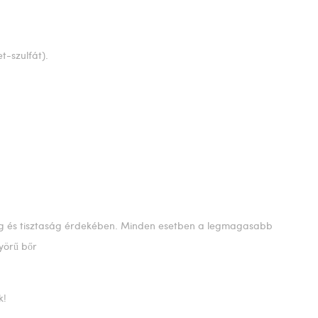
t-szulfát).
ág és tisztaság érdekében. Minden esetben a legmagasabb
yörű bőr
k!