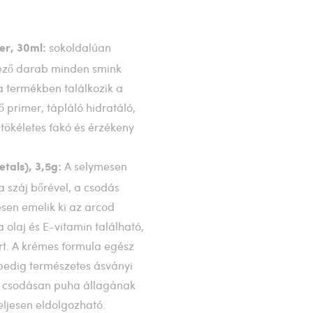
sokoldalúan
er, 30ml:
ező darab minden smink
a termékben találkozik a
 primer, tápláló hidratáló,
tökéletes fakó és érzékeny
A selymesen
tals), 3,5g:
a száj bőrével, a csodás
sen emelik ki az arcod
olaj és E-vitamin található,
rt. A krémes formula egész
pedig természetes ásványi
rű csodásan puha állagának
teljesen eldolgozható.