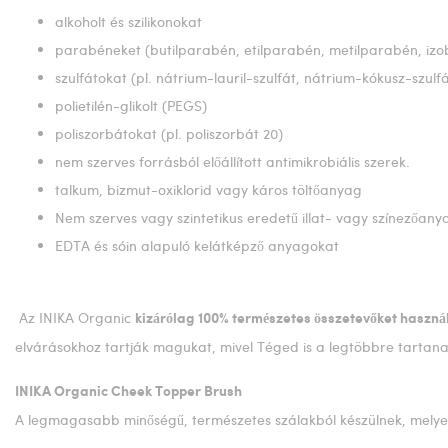
alkoholt és szilikonokat
parabéneket (butilparabén, etilparabén, metilparabén, izo
szulfátokat (pl. nátrium-lauril-szulfát, nátrium-kókusz-szul
polietilén-glikolt (PEGS)
poliszorbátokat (pl. poliszorbát 20)
nem szerves forrásból előállított antimikrobiális szerek.
talkum, bizmut-oxiklorid vagy káros töltőanyag
Nem szerves vagy szintetikus eredetű illat- vagy színezőany
EDTA és sóin alapuló kelátképző anyagokat
Az INIKA Organic
kizárólag 100% természetes összetevőket haszná
elvárásokhoz tartják magukat, mivel Téged is a legtöbbre tartana
INIKA Organic Cheek Topper Brush
A legmagasabb minőségű, természetes szálakból készülnek, melyek