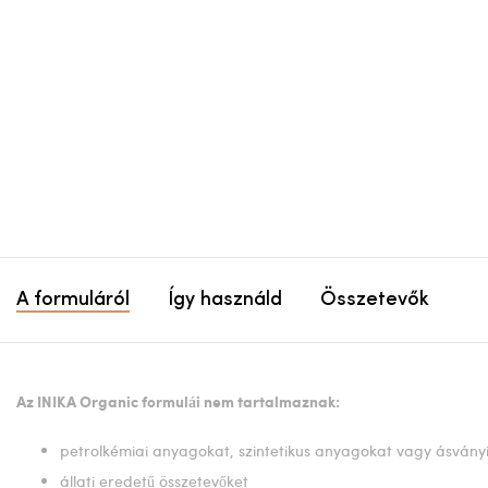
A formuláról
Így használd
Összetevők
Az INIKA Organic formulái nem tartalmaznak:
petrolkémiai anyagokat, szintetikus anyagokat vagy ásványi
állati eredetű összetevőket