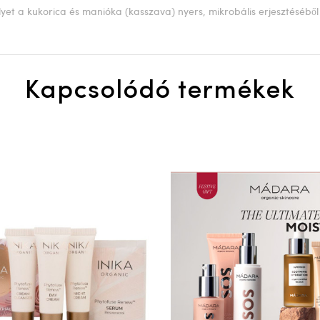
et a kukorica és manióka (kasszava) nyers, mikrobális erjesztéséből á
Kapcsolódó termékek