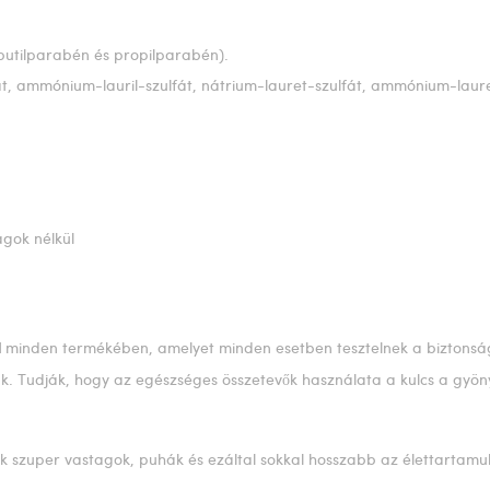
butilparabén és propilparabén).
fát, ammónium-lauril-szulfát, nátrium-lauret-szulfát, ammónium-laure
agok nélkül
minden termékében, amelyet minden esetben tesztelnek a biztons
l
k. Tudják, hogy az egészséges összetevők használata a kulcs a gyön
 szuper vastagok, puhák és ezáltal sokkal hosszabb az élettartamu