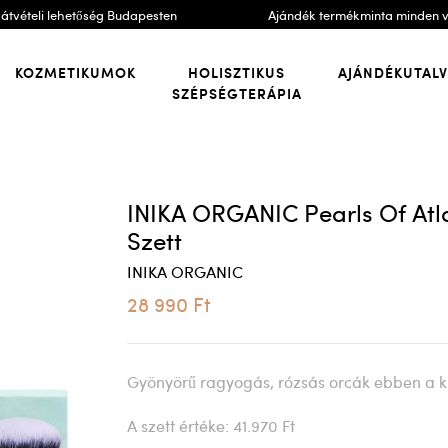
átvételi lehetőség Budapesten
Ajándék termékminta minden 
KOZMETIKUMOK
HOLISZTIKUS
AJÁNDÉKUTAL
SZÉPSÉGTERÁPIA
INIKA ORGANIC Pearls Of Atl
Szett
INIKA ORGANIC
28 990 Ft
Gyönyörű ragyogás, rózsás orcák ebben a k
A szett értéke: 41.970 Ft