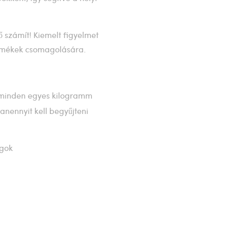
 számít! Kiemelt figyelmet
ermékek csomagolására.
y minden egyes kilogramm
nennyit kell begyűjteni
agok