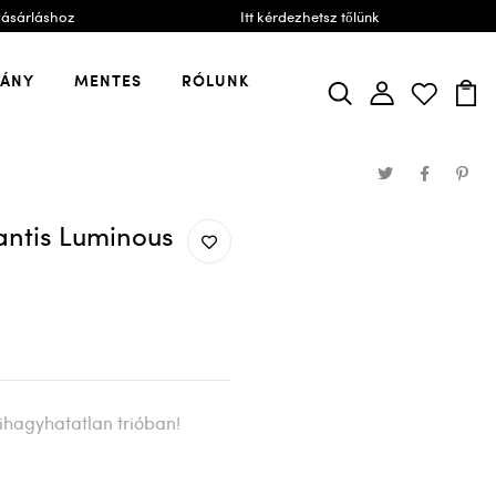
vásárláshoz
Itt kérdezhetsz tőlünk
VÁNY
MENTES
RÓLUNK
antis Luminous
ihagyhatatlan trióban!