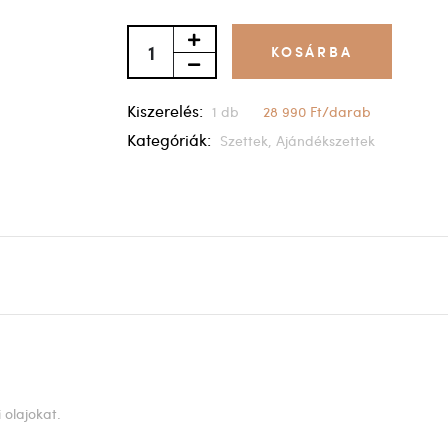
KOSÁRBA
Kiszerelés:
1 db
28 990 Ft/darab
Kategóriák:
Szettek,
Ajándékszettek
 olajokat.