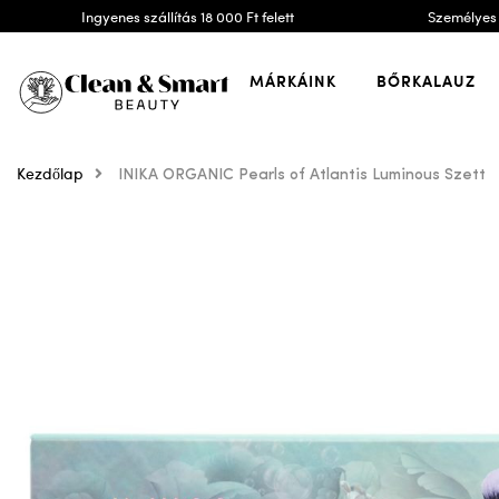
Ingyenes szállítás 18 000 Ft felett
Személyes 
MÁRKÁINK
BŐRKALAUZ
Kezdőlap
INIKA ORGANIC Pearls of Atlantis Luminous Szett