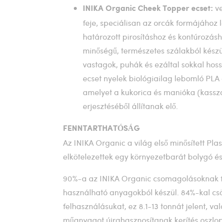
v
INIKA Organic Cheek Topper ecset:
feje, speciálisan az orcák formájához l
határozott pirosításhoz és kontúrozá
minőségű, természetes szálakból kész
vastagok, puhák és ezáltal sokkal hos
ecset nyelek biológiailag lebomló PLA
amelyet a kukorica és manióka (kassza
erjesztéséből állítanak elő.
FENNTARTHATÓSÁG
Az INIKA Organic a világ első minősített Pla
elkötelezettek egy környezetbarát bolygó é
90%-a az INIKA Organic csomagolásoknak f
használható anyagokból készül. 84%-kal cs
felhasználásukat, ez 8.1-13 tonnát jelent, va
műanyagot újrahasznosítanak kerítés oszlopo