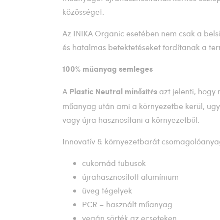
közösséget.
Az INIKA Organic esetében nem csak a belső
és hatalmas befektetéseket fordítanak a t
100% műanyag semleges
A
azt jelenti, hog
Plastic Neutral minősítés
műanyag után ami a környezetbe kerül, ugya
vagy újra hasznosítani a környezetből.
Innovatív & környezetbarát csomagolóany
cukornád tubusok
újrahasznosított alumínium
üveg tégelyek
PCR – használt műanyag
vegán sörték az ecseteken