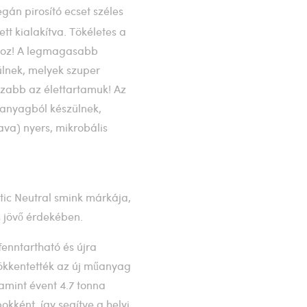
egán pirosító ecset széles
ett kialakítva. Tökéletes a
shoz! A legmagasabb
ülnek, melyek szuper
szabb az élettartamuk! Az
 anyagból készülnek,
va) nyers, mikrobális
stic Neutral smink márkája,
s jövő érdekében.
enntartható és újra
ökkentették az új műanyag
lamint évent 4.7 tonna
kként, így segítve a helyi