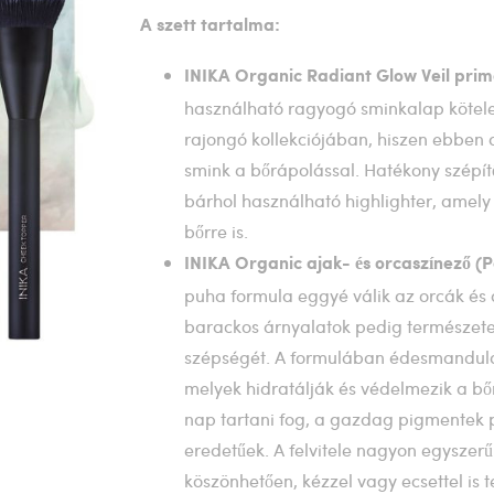
A szett tartalma:
INIKA Organic Radiant Glow Veil prim
használható ragyogó sminkalap kötel
rajongó kollekciójában, hiszen ebben 
smink a bőrápolással. Hatékony szépítő
bárhol használható highlighter, amely 
bőrre is.
INIKA Organic ajak- és orcaszínező (Pe
puha formula eggyé válik az orcák és 
barackos árnyalatok pedig természete
szépségét. A formulában édesmandula 
melyek hidratálják és védelmezik a bő
nap tartani fog, a gazdag pigmentek 
eredetűek. A felvitele nagyon egysze
köszönhetően, kézzel vagy ecsettel is 