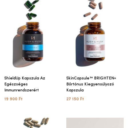
ShieldUp Kapszula Az
SkinCapsule™ BRIGHTEN+
Egészséges
Bőrtónus Kiegyensúlyozó
Immunrendszerért
Kapszula
19 900 Ft
27 150 Ft