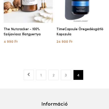
The Nutcracker - 100%
TimeCapsule Öregedésgátló
Szójaviasz Illatgyertya
Kapszula
4 990 Ft
24 900 Ft
1
2
3
4
Információ