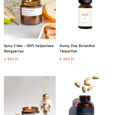
Spicy Cider - 100% Szójaviasz
Sunny Day Botanikai
Illatgyertya
Térparfüm
4 990 Ft
6 990 Ft