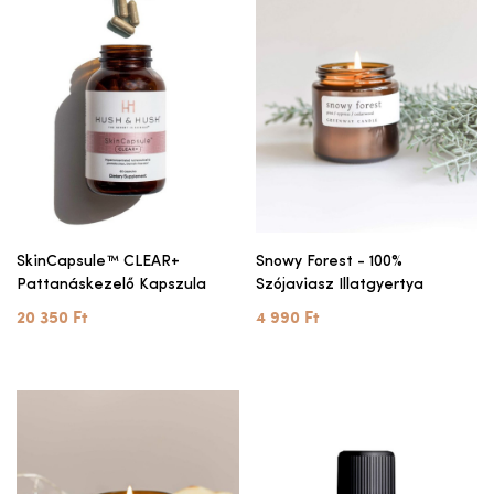
SkinCapsule™ CLEAR+
Snowy Forest - 100%
Pattanáskezelő Kapszula
Szójaviasz Illatgyertya
20 350 Ft
4 990 Ft