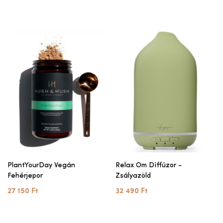
PlantYourDay Vegán
Relax Om Diffúzor -
Fehérjepor
Zsályazöld
27 150 Ft
32 490 Ft