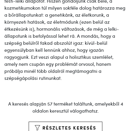
testi-lelki állapotot. Hiszen gondoljunk csak bele, a
kozmetikumokon túl milyen sokféle dolog határozza meg
a bőrállapotunkat: a genetikánk, az életkorunk, a
környezeti hatások, az életmódunk (ezen belül az
étkezésünk is), hormonális változások, de még a lelki-
állapotunk is befolyással lehet rá. A mondás, hogy a
szépség belülről fakad abszolút igaz: kívül-belül
egyensúlyban kell lennünk ahhoz, hogy igazán
ragyogjunk. Ezt veszi alapul a holisztikus szemlélet,
amely nem csupán egy problémát orvosol, hanem
próbálja minél több oldalról megtámogatni a
szépségápolási rutinunkat.
A keresés alapján 57 terméket találtunk, amelyekből 4
oldalon keresztül válogathatsz.
RÉSZLETES KERESÉS