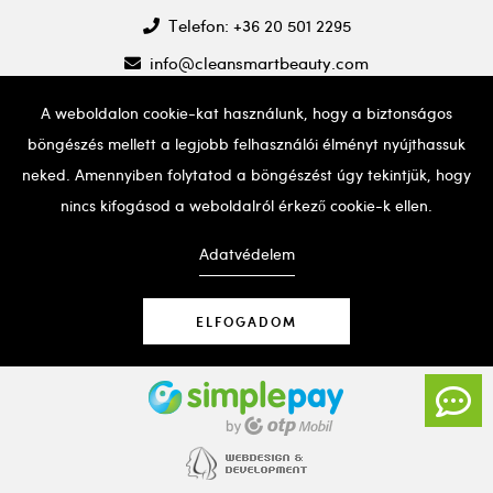
Telefon: +36 20 501 2295
info@cleansmartbeauty.com
A weboldalon cookie-kat használunk, hogy a biztonságos
böngészés mellett a legjobb felhasználói élményt nyújthassuk
neked. Amennyiben folytatod a böngészést úgy tekintjük, hogy
nincs kifogásod a weboldalról érkező cookie-k ellen.
Ha probléma adódna a weboldal használatával, kérjük,
hívd a fent említett telefonszámot segítségért.
Adatvédelem
ELFOGADOM