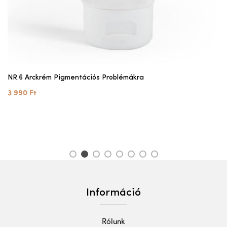
NR.6 Arckrém Pigmentációs Problémákra
3 990 Ft
1
2
3
4
5
6
7
8
Információ
Rólunk