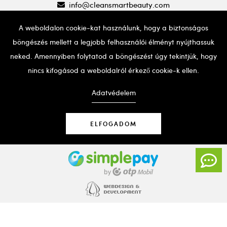
info@cleansmartbeauty.com
A weboldalon cookie-kat használunk, hogy a biztonságos
böngészés mellett a legjobb felhasználói élményt nyújthassuk
neked. Amennyiben folytatod a böngészést úgy tekintjük, hogy
nincs kifogásod a weboldalról érkező cookie-k ellen.
Ha probléma adódna a weboldal használatával, kérjük,
hívd a fent említett telefonszámot segítségért.
Adatvédelem
ELFOGADOM
© Copyright 2020 | Clean & Smart Beauty Kft.