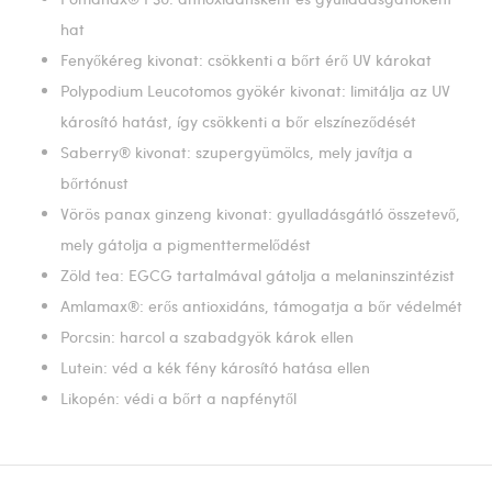
hat
Fenyőkéreg kivonat: csökkenti a bőrt érő UV károkat
Polypodium Leucotomos gyökér kivonat: limitálja az UV
károsító hatást, így csökkenti a bőr elszíneződését
Saberry® kivonat: szupergyümölcs, mely javítja a
bőrtónust
Vörös panax ginzeng kivonat: gyulladásgátló összetevő,
mely gátolja a pigmenttermelődést
Zöld tea: EGCG tartalmával gátolja a melaninszintézist
Amlamax®: erős antioxidáns, támogatja a bőr védelmét
Porcsin: harcol a szabadgyök károk ellen
Lutein: véd a kék fény károsító hatása ellen
Likopén: védi a bőrt a napfénytől