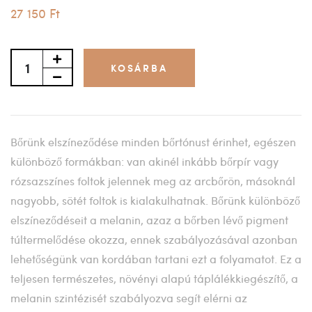
27 150 Ft
KOSÁRBA
Bőrünk elszíneződése minden bőrtónust érinhet, egészen
különböző formákban: van akinél inkább bőrpír vagy
rózsazszínes foltok jelennek meg az arcbőrön, másoknál
nagyobb, sötét foltok is kialakulhatnak. Bőrünk különböző
elszíneződéseit a melanin, azaz a bőrben lévő pigment
túltermelődése okozza, ennek szabályozásával azonban
lehetőségünk van kordában tartani ezt a folyamatot. Ez a
teljesen természetes, növényi alapú táplálékkiegészítő, a
melanin szintézisét szabályozva segít elérni az