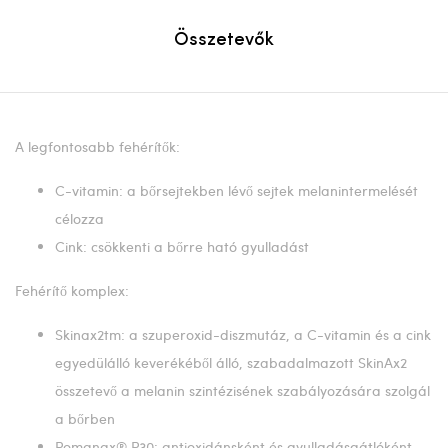
Összetevők
A legfontosabb fehérítők:
C-vitamin: a bőrsejtekben lévő sejtek melanintermelését
célozza
Cink: csökkenti a bőrre ható gyulladást
Fehérítő komplex:
Skinax2tm: a szuperoxid-diszmutáz, a C-vitamin és a cink
egyedülálló keverékéből álló, szabadalmazott SkinAx2
összetevő a melanin szintézisének szabályozására szolgál
a bőrben
Pomanax® P30: antioxidánsként és gyulladásgátlóként