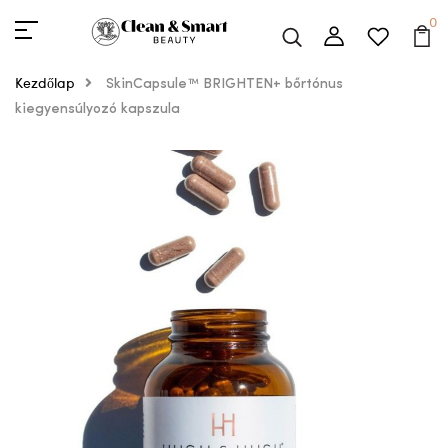
0
Kezdőlap
SkinCapsule™ BRIGHTEN+ bőrtónus
kiegyensúlyozó kapszula