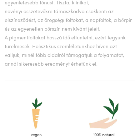
egyenletesebb tónust. Tiszta, klinikai,
növényi összetevőkre támaszkodva csökkenti az
elszíneződést, az öregségi foltokat, a napfoltok, a bőrpír
és az egyenetlen bőrszín nem kívánt jeleit.
A pigmentfoltokat hosszú idő eltüntetni, ezért legyünk
türelmesek. Holisztikus szemléletünkhöz híven azt
valljuk, minél több oldalról támogatjuk a folyamatot,
annál sikeresebb eredményt érhetünk el.