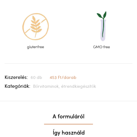
Kiszerelés:
60 db
453 Ft/darab
Kategóriák:
Bőrvitaminok, étrendkiegészítők
A formuláról
Így használd