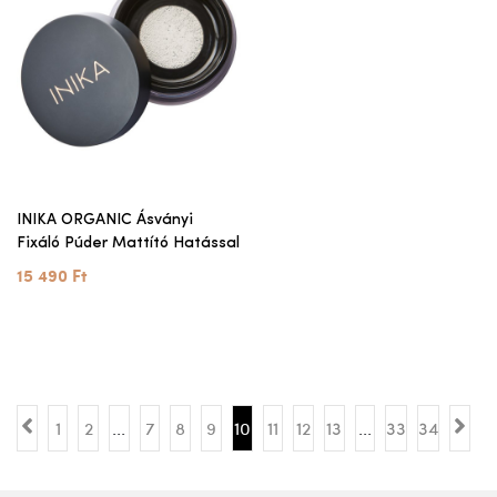
INIKA ORGANIC Ásványi
Fixáló Púder Mattító Hatással
15 490 Ft
1
2
...
7
8
9
10
11
12
13
...
33
34