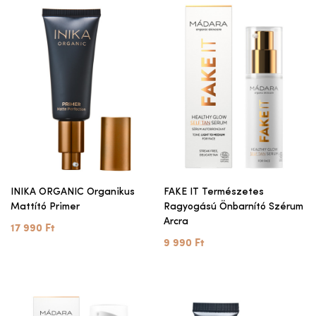
INIKA ORGANIC Organikus
FAKE IT Természetes
Mattító Primer
Ragyogású Önbarnító Szérum
Arcra
17 990 Ft
9 990 Ft