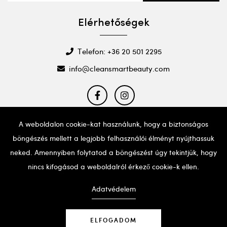
Elérhetőségek
Telefon: +36 20 501 2295
info@cleansmartbeauty.com
A weboldalon cookie-kat használunk, hogy a biztonságos
böngészés mellett a legjobb felhasználói élményt nyújthassuk
Ha probléma adódna a weboldal használatával, kérjük,
hívd a fent említett telefonszámot segítségért.
neked. Amennyiben folytatod a böngészést úgy tekintjük, hogy
nincs kifogásod a weboldalról érkező cookie-k ellen.
Adatvédelem
ELFOGADOM