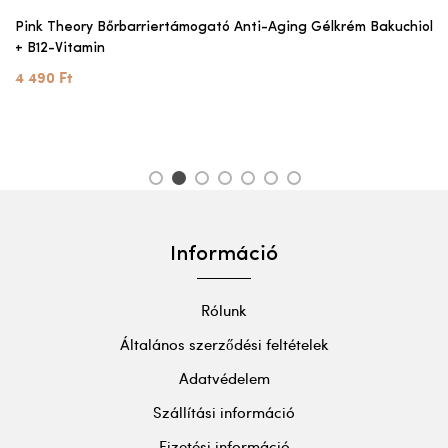
Pink Theory Bőrbarriertámogató Anti-Aging Gélkrém Bakuchiol
+ B12-Vitamin
4 490 Ft
1
2
3
4
5
6
7
Információ
Rólunk
Általános szerződési feltételek
Adatvédelem
Szállítási információ
Fizetési információ