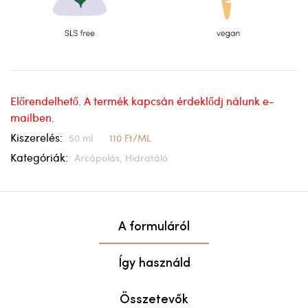
Előrendelhető. A termék kapcsán érdeklődj nálunk e-
mailben.
Kiszerelés:
50 ml
110 Ft/ML
Kategóriák:
Arcápolás,
Hidratáló
A formuláról
Így használd
Összetevők