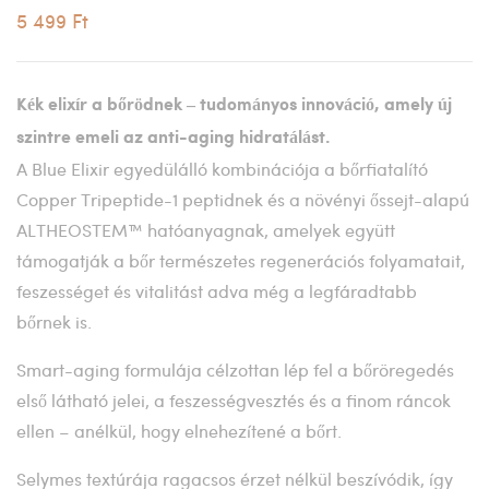
5 499 Ft
Kék elixír a bőrödnek – tudományos innováció, amely új
szintre emeli az anti-aging hidratálást.
A Blue Elixir egyedülálló kombinációja a bőrfiatalító
Copper Tripeptide-1 peptidnek és a növényi őssejt-alapú
ALTHEOSTEM™ hatóanyagnak, amelyek együtt
támogatják a bőr természetes regenerációs folyamatait,
feszességet és vitalitást adva még a legfáradtabb
bőrnek is.
Smart-aging formulája célzottan lép fel a bőröregedés
első látható jelei, a feszességvesztés és a finom ráncok
ellen – anélkül, hogy elnehezítené a bőrt.
Selymes textúrája ragacsos érzet nélkül beszívódik, így