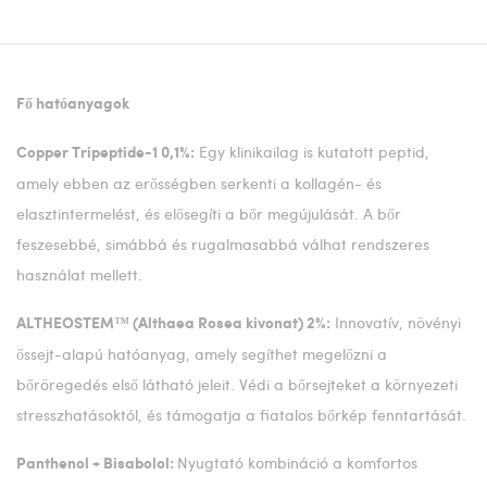
Fő hatóanyagok
Egy klinikailag is kutatott peptid,
Copper Tripeptide-1 0,1%:
amely ebben az erősségben serkenti a kollagén- és
elasztintermelést, és elősegíti a bőr megújulását. A bőr
feszesebbé, simábbá és rugalmasabbá válhat rendszeres
használat mellett.
Innovatív, növényi
ALTHEOSTEM™ (Althaea Rosea kivonat) 2%:
őssejt-alapú hatóanyag, amely segíthet megelőzni a
bőröregedés első látható jeleit. Védi a bőrsejteket a környezeti
stresszhatásoktól, és támogatja a fiatalos bőrkép fenntartását.
Nyugtató kombináció a komfortos
Panthenol + Bisabolol: