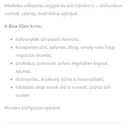
tökéletes választás reggeli és esti rutinba is – elsősorban
normál, száraz, érett bőrre ajánljuk.
A Blue Elixir krém:
halványkék árnyalatú formula,
közepesen sűrű, selymes állag, amely nem hagy
ragacsos érzetet,
praktikus, prémium airless tégelyben kapod
kézhez,
illatmentes, érzékeny bőrre is használható,
tökéletes alap smink alá is normál, száraz bőr
esetén.
Minden bőrtípusra ajánlott.