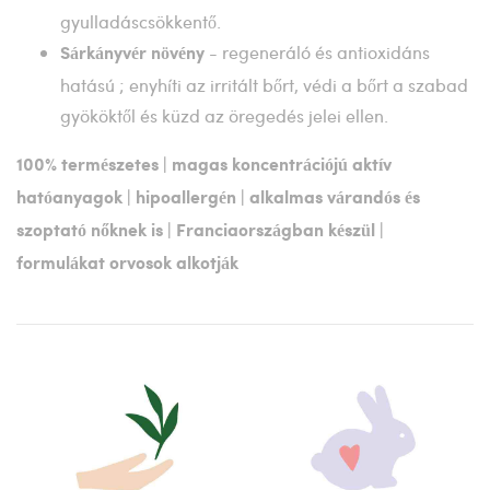
gyulladáscsökkentő.
- regeneráló és antioxidáns
Sárkányvér növény
hatású ; enyhíti az irritált bőrt, védi a bőrt a szabad
gyököktől és küzd az öregedés jelei ellen.
100% természetes | magas koncentrációjú aktív
hatóanyagok | hipoallergén | alkalmas várandós és
szoptató nőknek is | Franciaországban készül |
formulákat orvosok alkotják