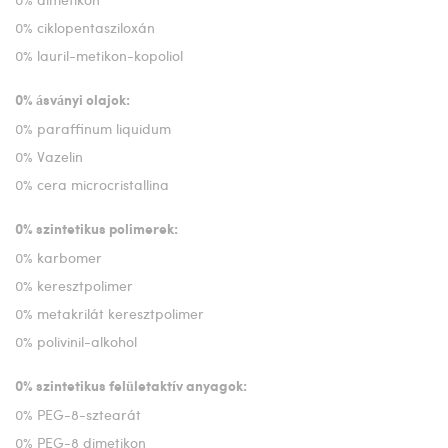
0% ciklopentasziloxán
0% lauril-metikon-kopoliol
0% ásványi olajok:
0% paraffinum liquidum
0% Vazelin
0% cera microcristallina
0% szintetikus polimerek:
0% karbomer
0% keresztpolimer
0% metakrilát keresztpolimer
0% polivinil-alkohol
0% szintetikus felületaktív anyagok:
0% PEG-8-sztearát
0% PEG-8 dimetikon