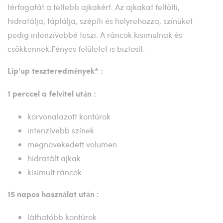
térfogatát a teltebb ajkakért. Az ajkakat feltölti,
hidratálja, táplálja, szépíti és helyrehozza, színüket
pedig intenzívebbé teszi. A ráncok kisimulnak és
csökkennek.Fényes felületet is biztosít.
Lip'up teszteredmények* :
1 perccel a felvitel után :
körvonalazott kontúrok
intenzívebb színek
megnövekedett volumen
hidratált ajkak
kisimult ráncok
15 napos használat után :
láthatóbb kontúrok