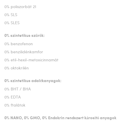
0% poliszorbát 21
0% SLS
0% SLES
0% szintetikus szűrők:
0% benzofenon
0% benzilidénkamfor
0% etil-hexil-metoxicinnamát
0% oktokrilén
0% szintetikus adalékanyagok:
0% BHT / BHA
0% EDTA
0% ftalátok
0% NANO, 0% GMO, 0% Endokrin rendszert károsító anyagok