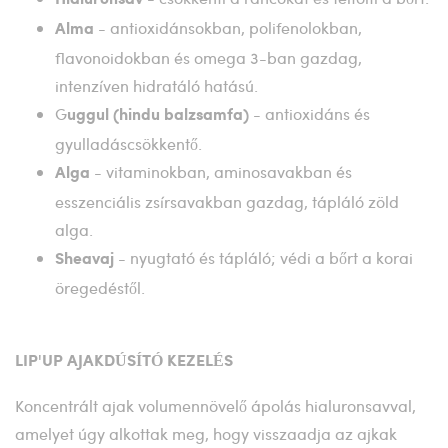
- antioxidánsokban, polifenolokban,
Alma
flavonoidokban és omega 3-ban gazdag,
intenzíven hidratáló hatású.
G
- antioxidáns és
uggul (hindu balzsamfa)
gyulladáscsökkentő.
- vitaminokban, aminosavakban és
Alga
esszenciális zsírsavakban gazdag, tápláló zöld
alga.
- nyugtató és tápláló; védi a bőrt a korai
Sheavaj
öregedéstől.
LIP'UP AJAKDÚSÍTÓ KEZELÉS
Koncentrált ajak volumennövelő ápolás hialuronsavval,
amelyet úgy alkottak meg, hogy visszaadja az ajkak