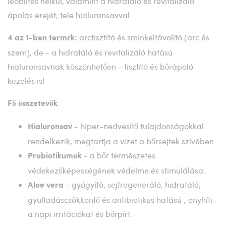
leöblítés nélkül, valamint a hidratáló és revitalizáló
ápolás erejét, tele hialuronsavval.
arctisztító és sminkeltávolító (arc és
4 az 1-ben termék:
szem), de - a hidratáló és revitalizáló hatású
hialuronsavnak köszönhetően - tisztító és bőrápoló
kezelés is!
Fő összetevők
- hiper-nedvesítő tulajdonságokkal
Hialuronsav
rendelkezik, megtartja a vizet a bőrsejtek szívében.
- a bőr természetes
Probiotikumok
védekezőképességének védelme és stimulálása.
- gyógyító, sejtregeneráló, hidratáló,
Aloe vera
gyulladáscsökkentő és antibiotikus hatású ; enyhíti
a napi irritációkat és bőrpírt.