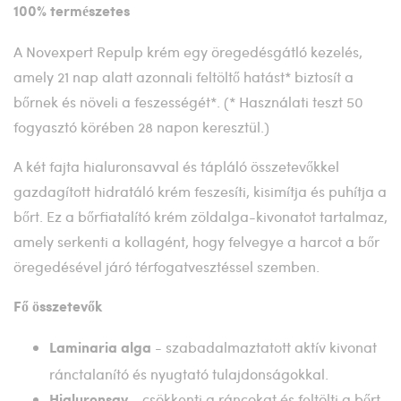
100% természetes
A Novexpert Repulp krém egy öregedésgátló kezelés,
amely 21 nap alatt azonnali feltöltő hatást* biztosít a
bőrnek és növeli a feszességét*. (* Használati teszt 50
fogyasztó körében 28 napon keresztül.)
A két fajta hialuronsavval és tápláló összetevőkkel
gazdagított hidratáló krém feszesíti, kisimítja és puhítja a
bőrt. Ez a bőrfiatalító krém zöldalga-kivonatot tartalmaz,
amely serkenti a kollagént, hogy felvegye a harcot a bőr
öregedésével járó térfogatvesztéssel szemben.
Fő összetevők
- szabadalmaztatott aktív kivonat
Laminaria alga
ránctalanító és nyugtató tulajdonságokkal.
- csökkenti a ráncokat és feltölti a bőrt.
Hialuronsav