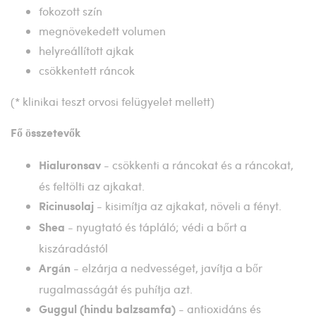
fokozott szín
megnövekedett volumen
helyreállított ajkak
csökkentett ráncok
(* klinikai teszt orvosi felügyelet mellett)
Fő összetevők
- csökkenti a ráncokat és a ráncokat,
Hialuronsav
és feltölti az ajkakat.
- kisimítja az ajkakat, növeli a fényt.
Ricinusolaj
- nyugtató és tápláló; védi a bőrt a
Shea
kiszáradástól
- elzárja a nedvességet, javítja a bőr
Argán
rugalmasságát és puhítja azt.
- antioxidáns és
Guggul (hindu balzsamfa)