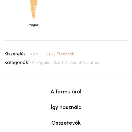
Kiszerelés:
4 db
8 623 Ft/darab
Kategóriák:
Arcápolás,
Szettek,
Ajándékszettek
A formuláról
Így használd
Összetevők