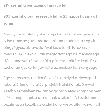
91% szerint a bőr azonnal simább lett
95% szerint a bőr feszesebb lett a 28 napos használat
során
A nagy történetet gyakran egy kis történet magyarázza...
A hialuronsav (HA) Booster szérum története az egyik
bőrgyógyászuk javaslatával kezdődött. Ez az orvos
minden HA injekció után megtartott egy kis mennyiségű
HA-t, amelyet közvetlenül a páciense bőrére kent. Ez a
szokatlan gyakorlat javította az injekció hatékonyságát.
Egy szerencsés kezdeményezés, amelyet a Novexpert
laboratóriumai kutatási projektté alakítottak. 3 évvel
később semmilyen reklám vagy marketingkampány nem
előzte meg ennek a szérumnak a sikerét. A kezdetben
bizalmasan kezelt, az esztétikai orvosok által közvetített