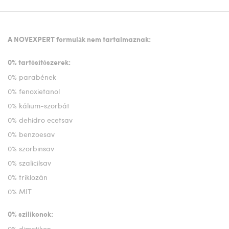
A NOVEXPERT formulák nem tartalmaznak:
0% tartósítószerek:
0% parabének
0% fenoxietanol
0% kálium-szorbát
0% dehidro ecetsav
0% benzoesav
0% szorbinsav
0% szalicilsav
0% triklozán
0% MIT
0% szilikonok:
0% dimetikon