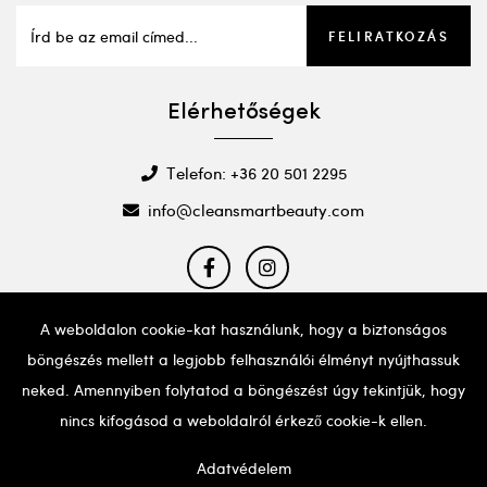
FELIRATKOZÁS
Elérhetőségek
Telefon: +36 20 501 2295
info@cleansmartbeauty.com
A weboldalon cookie-kat használunk, hogy a biztonságos
böngészés mellett a legjobb felhasználói élményt nyújthassuk
Ha probléma adódna a weboldal használatával, kérjük,
hívd a fent említett telefonszámot segítségért.
neked. Amennyiben folytatod a böngészést úgy tekintjük, hogy
nincs kifogásod a weboldalról érkező cookie-k ellen.
Adatvédelem