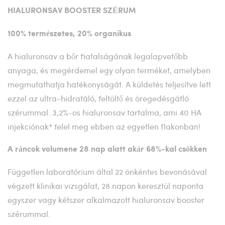
HIALURONSAV BOOSTER SZÉRUM
100% természetes, 20% organikus
A hialuronsav a bőr fiatalságának legalapvetőbb
anyaga, és megérdemel egy olyan terméket, amelyben
megmutathatja hatékonyságát. A küldetés teljesítve lett
ezzel az ultra-hidratáló, feltöltő és öregedésgátló
szérummal. 3,2%-os hialuronsav tartalma, ami 40 HA
injekciónak* felel meg ebben az egyetlen flakonban!
A ráncok volumene 28 nap alatt akár 68%-kal csökken
Független laboratórium által 22 önkéntes bevonásával
végzett klinikai vizsgálat, 28 napon keresztül naponta
egyszer vagy kétszer alkalmazott hialuronsav booster
szérummal.