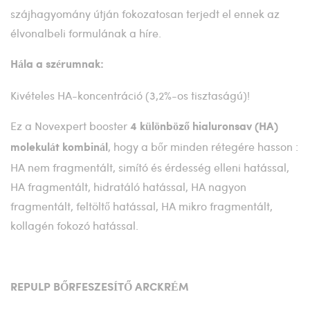
szájhagyomány útján fokozatosan terjedt el ennek az
élvonalbeli formulának a híre.
Hála a szérumnak:
Kivételes HA-koncentráció (3,2%-os tisztaságú)!
Ez a Novexpert booster
4 különböző hialuronsav (HA)
, hogy a bőr minden rétegére hasson :
molekulát kombinál
HA nem fragmentált, simító és érdesség elleni hatással,
HA fragmentált, hidratáló hatással, HA nagyon
fragmentált, feltöltő hatással, HA mikro fragmentált,
kollagén fokozó hatással.
REPULP BŐRFESZESÍTŐ ARCKRÉM