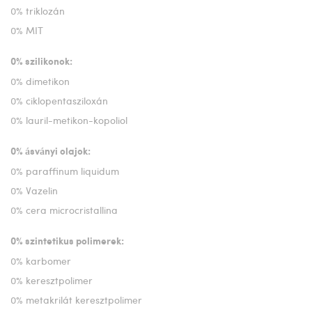
0% triklozán
0% MIT
0% szilikonok:
0% dimetikon
0% ciklopentasziloxán
0% lauril-metikon-kopoliol
0% ásványi olajok:
0% paraffinum liquidum
0% Vazelin
0% cera microcristallina
0% szintetikus polimerek:
0% karbomer
0% keresztpolimer
0% metakrilát keresztpolimer