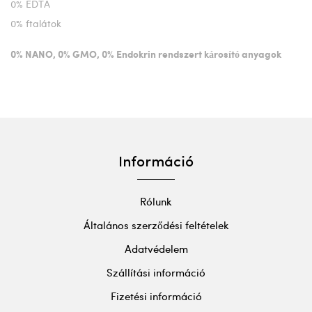
0% EDTA
0% ftalátok
0% NANO, 0% GMO, 0% Endokrin rendszert károsító anyagok
Információ
Rólunk
Általános szerződési feltételek
Adatvédelem
Szállítási információ
Fizetési információ