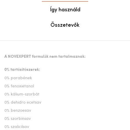
Így használd
Összetevők
A NOVEXPERT formulák nem tartalmaznak:
0% tartósítószerek:
0% parabének
0% fenoxietanol
0% kálium-szorbát
0% dehidro ecetsav
0% benzoesav
0% szorbinsav
0% szalicilsav