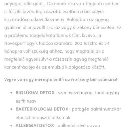
anyagot, allergént... De ennek ára van: legjobb esetben
is feszítő érzés, legrosszabb esetben a bőr súlyos
kiszáradása a következmény. Valójában az agyag
gyakran ellenjavallt száraz vagy érzékeny bőr esetén. Ez
a probléma megoldhatatlannak tűnt, kivéve...a
Novexpert egyik tudósa számára. 203 tesztre és 34
hónapra volt szükség ahhoz, hogy megtalálják a
megfelelő egyensúlyt a rózsaszín agyag megfelelő
koncentrációja és az emulzió kidolgozása között.
Végre van egy méregtelenítő az érzékeny bőr számára!
: szennyezőanyag-fogó agyag
BIOLÓGIAI DETOX
és fitinsav
X : patogén baktériumokat
BAKTERIOLÓGIAI DETO
elpusztító posztbiotikumok
: pollenfelszívó agyag
ALLERGIAI DETOX