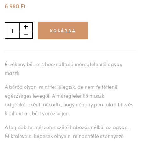
6 990 Ft
KOSÁRBA
Érzékeny bőrre is használható méregtelenítő agyag
maszk
A bőröd olyan, mint te: lélegzik, de nem feltétlenül
egészséges levegőt. A méregtelenítő maszk
oxigénkúraként működik, hogy néhány perc alatt friss és
kipihent arcbőrt varázsoljon.
A legjobb természetes szűrő habozás nélkül az agyag.
Mikrolevelei képesek elnyelni mindenféle szennyező