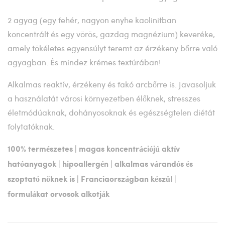
2 agyag (egy fehér, nagyon enyhe kaolinitban
koncentrált és egy vörös, gazdag magnézium) keveréke,
amely tökéletes egyensúlyt teremt az érzékeny bőrre való
agyagban. És mindez krémes textúrában!
Alkalmas reaktív, érzékeny és fakó arcbőrre is. Javasoljuk
a használatát városi környezetben élőknek, stresszes
életmódúaknak, dohányosoknak és egészségtelen diétát
folytatóknak.
100% természetes | magas koncentrációjú aktív
hatóanyagok | hipoallergén | alkalmas várandós és
szoptató nőknek is | Franciaországban készül |
formulákat orvosok alkotják