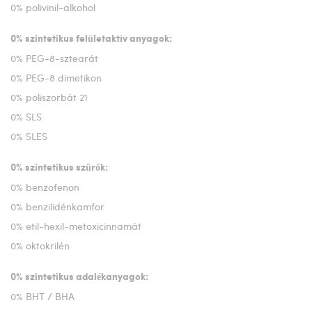
0% polivinil-alkohol
0% szintetikus felületaktív anyagok:
0% PEG-8-sztearát
0% PEG-8 dimetikon
0% poliszorbát 21
0% SLS
0% SLES
0% szintetikus szűrők:
0% benzofenon
0% benzilidénkamfor
0% etil-hexil-metoxicinnamát
0% oktokrilén
0% szintetikus adalékanyagok:
0% BHT / BHA