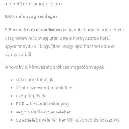
a termékek csomagolására.
100% műanyag semleges
A
azt jelenti, hogy minden egyes
Plastic Neutral minősítés
kilogramm műanyag után ami a környezetbe kerül,
ugyanennyit kell begyűjteni vagy újra hasznosítani a
környezetből.
Innovatív & környezetbarát csomagolóanyagok
cukornád tubusok
újrahasznosított alumínium
üveg tégelyek
PCR – használt műanyag
vegán sörték az ecseteken
az ecsetek nyele fermentált kukorica és kasszava