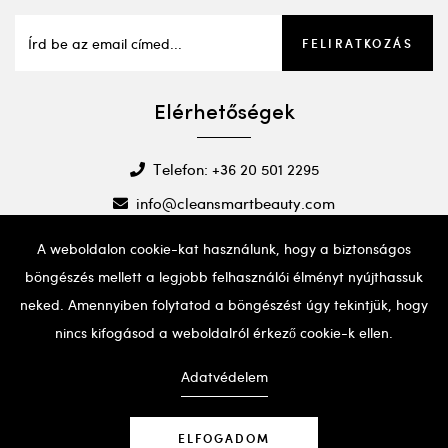
FELIRATKOZÁS
Elérhetőségek
Telefon: +36 20 501 2295
info@cleansmartbeauty.com
A weboldalon cookie-kat használunk, hogy a biztonságos
böngészés mellett a legjobb felhasználói élményt nyújthassuk
neked. Amennyiben folytatod a böngészést úgy tekintjük, hogy
nincs kifogásod a weboldalról érkező cookie-k ellen.
Ha probléma adódna a weboldal használatával, kérjük,
hívd a fent említett telefonszámot segítségért.
Adatvédelem
ELFOGADOM