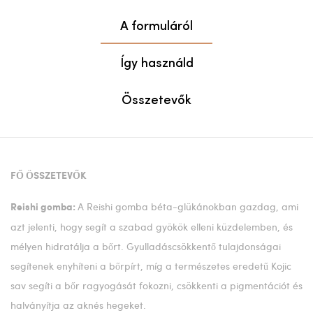
A formuláról
Így használd
Összetevők
FŐ ÖSSZETEVŐK
A Reishi gomba béta-glükánokban gazdag, ami
Reishi gomba:
azt jelenti, hogy segít a szabad gyökök elleni küzdelemben, és
mélyen hidratálja a bőrt. Gyulladáscsökkentő tulajdonságai
segítenek enyhíteni a bőrpírt, míg a természetes eredetű Kojic
sav segíti a bőr ragyogását fokozni, csökkenti a pigmentációt és
halványítja az aknés hegeket.