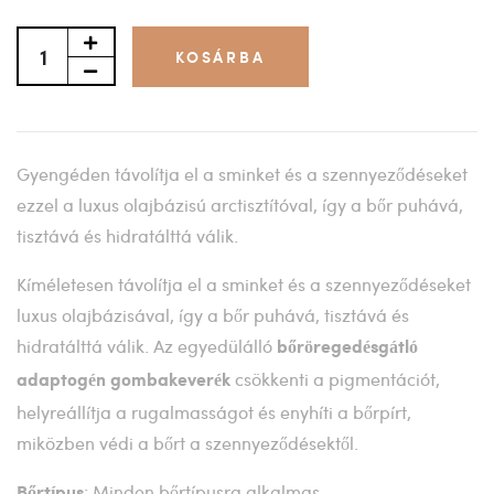
KOSÁRBA
Gyengéden távolítja el a sminket és a szennyeződéseket
ezzel a luxus olajbázisú arctisztítóval, így a bőr puhává,
tisztává és hidratálttá válik.
Kíméletesen távolítja el a sminket és a szennyeződéseket
luxus olajbázisával, így a bőr puhává, tisztává és
hidratálttá válik. Az egyedülálló
bőröregedésgátló
csökkenti a pigmentációt,
adaptogén gombakeverék
helyreállítja a rugalmasságot és enyhíti a bőrpírt,
miközben védi a bőrt a szennyeződésektől.
: Minden bőrtípusra alkalmas
Bőrtípus