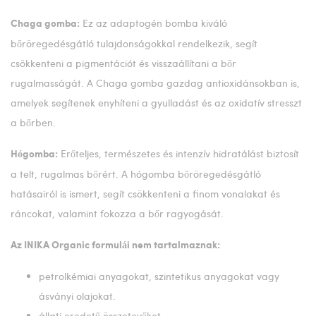
Ez az adaptogén bomba kiváló
Chaga gomba:
bőröregedésgátló tulajdonságokkal rendelkezik, segít
csökkenteni a pigmentációt és visszaállítani a bőr
rugalmasságát. A Chaga gomba gazdag antioxidánsokban is,
amelyek segítenek enyhíteni a gyulladást és az oxidatív stresszt
a bőrben.
Erőteljes, természetes és intenzív hidratálást biztosít
Hógomba:
a telt, rugalmas bőrért. A hógomba bőröregedésgátló
hatásairól is ismert, segít csökkenteni a finom vonalakat és
ráncokat, valamint fokozza a bőr ragyogását.
Az INIKA Organic formulái nem tartalmaznak:
petrolkémiai anyagokat, szintetikus anyagokat vagy
ásványi olajokat.
állati eredetű összetevőket