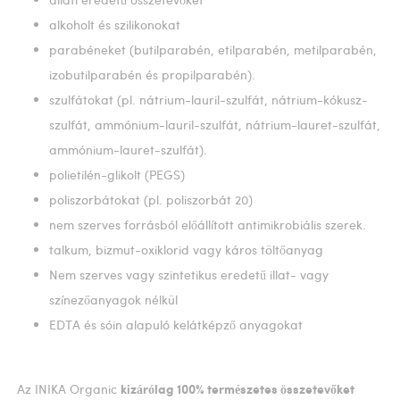
alkoholt és szilikonokat
parabéneket (butilparabén, etilparabén, metilparabén,
izobutilparabén és propilparabén).
szulfátokat (pl. nátrium-lauril-szulfát, nátrium-kókusz-
szulfát, ammónium-lauril-szulfát, nátrium-lauret-szulfát,
ammónium-lauret-szulfát).
polietilén-glikolt (PEGS)
poliszorbátokat (pl. poliszorbát 20)
nem szerves forrásból előállított antimikrobiális szerek.
talkum, bizmut-oxiklorid vagy káros töltőanyag
Nem szerves vagy szintetikus eredetű illat- vagy
színezőanyagok nélkül
EDTA és sóin alapuló kelátképző anyagokat
Az INIKA Organic
kizárólag 100% természetes összetevőket