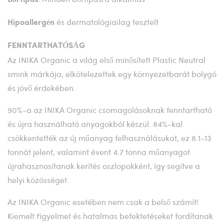
és dermatológiailag tesztelt
Hipoallergén
FENNTARTHATÓSÁG
Az INIKA Organic a világ első minősített Plastic Neutral
smink márkája, elkötelezettek egy környezetbarát bolygó
és jövő érdekében.
90%-a az INIKA Organic csomagolásoknak fenntartható
és újra használható anyagokból készül. 84%-kal
csökkentették az új műanyag felhasználásukat, ez 8.1-13
tonnát jelent, valamint évent 4.7 tonna műanyagot
újrahasznosítanak kerítés oszlopokként, így segítve a
helyi közösséget.
Az INIKA Organic esetében nem csak a belső számít!
Kiemelt figyelmet és hatalmas befektetéseket fordítanak