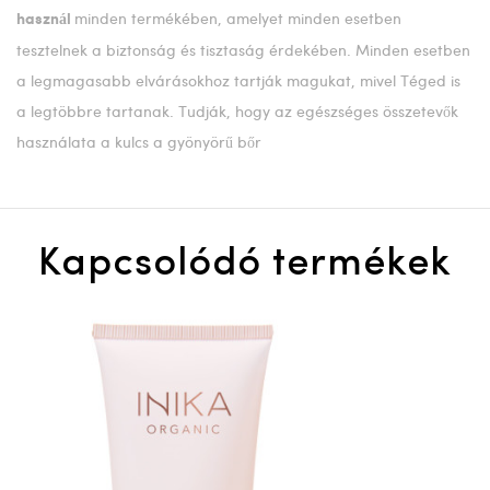
minden termékében, amelyet minden esetben
használ
tesztelnek a biztonság és tisztaság érdekében. Minden esetben
a legmagasabb elvárásokhoz tartják magukat, mivel Téged is
a legtöbbre tartanak. Tudják, hogy az egészséges összetevők
használata a kulcs a gyönyörű bőr
Kapcsolódó termékek