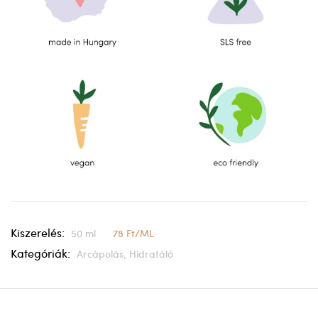
Kiszerelés:
50 ml
78 Ft/ML
Kategóriák:
Arcápolás,
Hidratáló