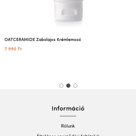
OATCERAMIDE Zabolajos Krémlemosó
7 990 Ft
1
2
3
Információ
Rólunk