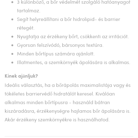
3 különböző, a bőr védelmét szolgáló hatóanyagot
tartalmaz.
Segít helyreállítani a bőr hidrolipid- és barrier
rétegét.
Nyugtatja az érzékeny bőrt, csökkenti az irritációt.
Gyorsan felszívódó, bársonyos textúra.
Minden bőrtípus számára ajánlott.
Illatmentes, a szemkörnyék ápolására is alkalmas.
Kinek ajánljuk?
Ideális választás, ha a bőrápolás maximalistája vagy és
tökéletes barriervédő hidratálót keresel. Kiválóan
alkalmas minden bőrtípusra - használd bátran
kiszáradásra, érzékenységre hajlamos bőr ápolására is.
Akár érzékeny szemkörnyékre is használhatod.