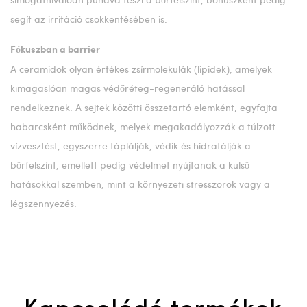
segít az irritáció csökkentésében is.
Fókuszban a barrier
A ceramidok olyan értékes zsírmolekulák (lipidek), amelyek
kimagaslóan magas védőréteg-regeneráló hatással
rendelkeznek. A sejtek közötti összetartó elemként, egyfajta
habarcsként működnek, melyek megakadályozzák a túlzott
vízvesztést, egyszerre táplálják, védik és hidratálják a
bőrfelszínt, emellett pedig védelmet nyújtanak a külső
hatásokkal szemben, mint a környezeti stresszorok vagy a
légszennyezés.