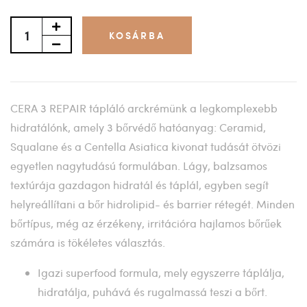
KOSÁRBA
CERA 3 REPAIR tápláló arckrémünk a legkomplexebb
hidratálónk, amely 3 bőrvédő hatóanyag: Ceramid,
Squalane és a Centella Asiatica kivonat tudását ötvözi
egyetlen nagytudású formulában. Lágy, balzsamos
textúrája gazdagon hidratál és táplál, egyben segít
helyreállítani a bőr hidrolipid- és barrier rétegét. Minden
bőrtípus, még az érzékeny, irritációra hajlamos bőrűek
számára is tökéletes választás.
Igazi superfood formula, mely egyszerre táplálja,
hidratálja, puhává és rugalmassá teszi a bőrt.