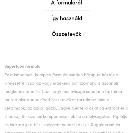
A formuláról
Így használd
Összetevők
Superfood formula
Ez a kifinomult, komplex formula minden bőrtípus, köztük a
kifejezetten száraz vagy érzékeny bőr számára is azonnali
megkönnyebbülést hoz: nagy mennyiségű squalane tartalma
mellett olyan superfood összetevőket tartalmaz mint a
ceramidok, az ázsiai gázló, vagyis Centella asiatica extract és a
sheavaj. Bőrazonos komponenseinek hála mélységében táplálja
és hidratálja a bőrt, mégsem nehezíti azt el. Rugalmassá és
simogatnivalóan puháva teszi a bőrfelszínt, bónuszként pedig