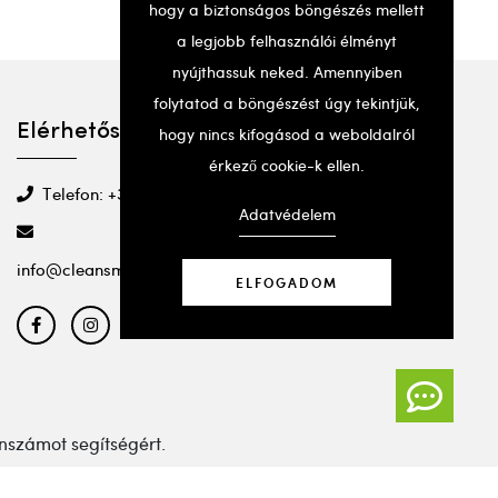
hogy a biztonságos böngészés mellett
a legjobb felhasználói élményt
nyújthassuk neked. Amennyiben
folytatod a böngészést úgy tekintjük,
Elérhetőségek
hogy nincs kifogásod a weboldalról
érkező cookie-k ellen.
Telefon: +36 20 501 2295
Adatvédelem
info@cleansmartbeauty.com
ELFOGADOM
nszámot segítségért.