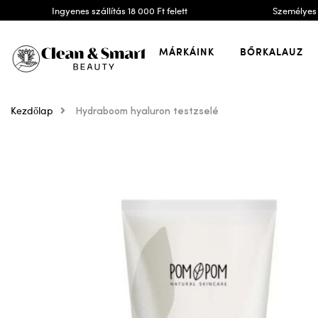
Ingyenes szállítás 18 000 Ft felett
Személyes 
MÁRKÁINK
BŐRKALAUZ
Kezdőlap
Hydraboom hyaluron testzselé