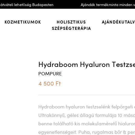
átvételi lehetőség Budapesten
Ajándék termékminta minden 
KOZMETIKUMOK
HOLISZTIKUS
AJÁNDÉKUTAL
SZÉPSÉGTERÁPIA
Hydraboom Hyaluron Testzse
POMPURE
4 500 Ft
Hydraboom hyaluron testzselénk felpörgeti
Ultrakönnyű, géles állagú formulája 10 máso
benne található kis molekulaméretű hialuron
egyenetlenségeit. Puha, rugalmas bőr & per