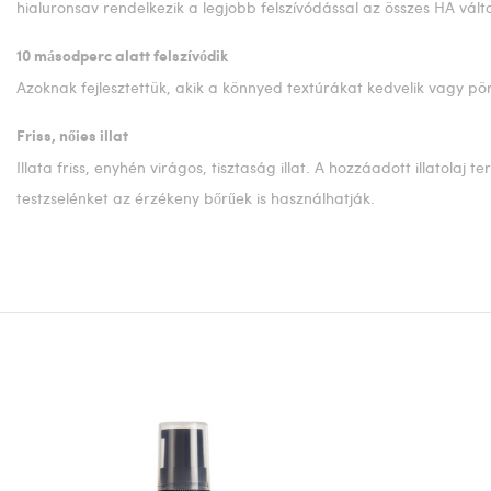
hialuronsav rendelkezik a legjobb felszívódással az összes HA vált
10 másodperc alatt felszívódik
Azoknak fejlesztettük, akik a könnyed textúrákat kedvelik vagy pör
Friss, nőies illat
Illata friss, enyhén virágos, tisztaság illat. A hozzáadott illat
testzselénket az érzékeny bőrűek is használhatják.