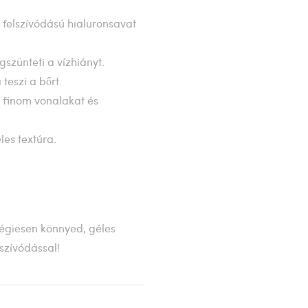
 felszívódású hialuronsavat
gszünteti a vízhiányt.
eszi a bőrt.
a finom vonalakat és
les textúra.
 légiesen könnyed, géles
szívódással!