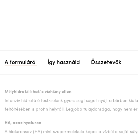
A formuláról
Így használd
Összetevők
Mélyhidratáló hatás vízhiány ellen
Intenzív hidratáló testzselénk gyors segítséget nyújt a bőrben kia
feltöltésében is profin helytáll. Legjobb tulajdonsága, hogy nem
HA, azaz hyaluron
A hialuronsav (HA) mint szupermolekula képes a vízből a saját súl