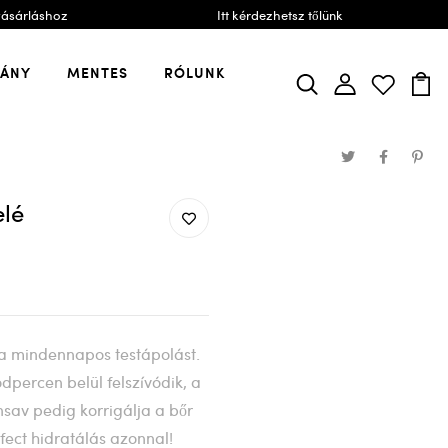
vásárláshoz
Itt kérdezhetsz tőlünk
VÁNY
MENTES
RÓLUNK
lé
 a mindennapos testápolást.
dpercen belül felszívódik, a
sav pedig korrigálja a bőr
fect hidratálás azonnal!