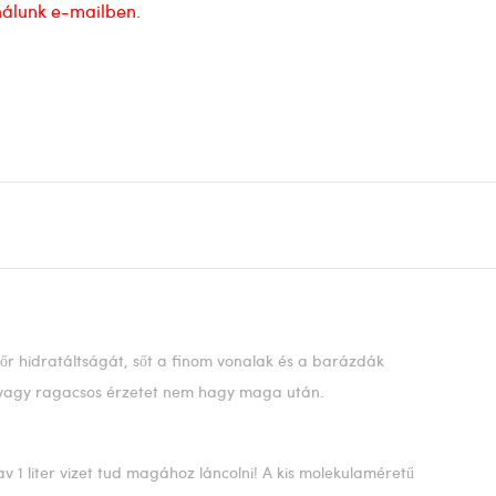
nálunk e-mailben.
 bőr hidratáltságát, sőt a finom vonalak és a barázdák
os vagy ragacsos érzetet nem hagy maga után.
 1 liter vizet tud magához láncolni! A kis molekulaméretű