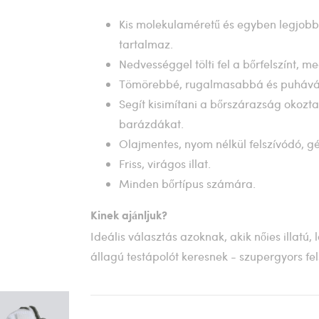
Kis molekulaméretű és egyben legjobb
tartalmaz.
Nedvességgel tölti fel a bőrfelszínt, me
Tömörebbé, rugalmasabbá és puhává t
Segít kisimítani a bőrszárazság okozt
barázdákat.
Olajmentes, nyom nélkül felszívódó, gé
Friss, virágos illat.
Minden bőrtípus számára.
Kinek ajánljuk?
Ideális választás azoknak, akik nőies illatú,
állagú testápolót keresnek - szupergyors fel