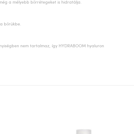
 még a mélyebb bőrrétegeket is hidratálja.
 a bőrükbe.
tő mennyiségben nem tartalmaz, így HYDRABOOM hyaluron