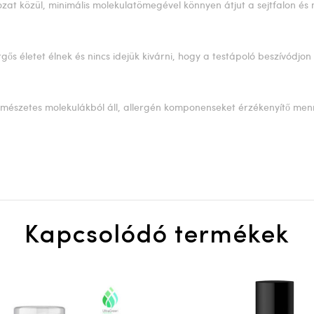
ozat közül, minimális molekulatömegével könnyen átjut a sejtfalon és
gős életet élnek és nincs idejük kivárni, hogy a testápoló beszívódjon
olaj természetes molekulákból áll, allergén komponenseket érzékenyí
Kapcsolódó termékek