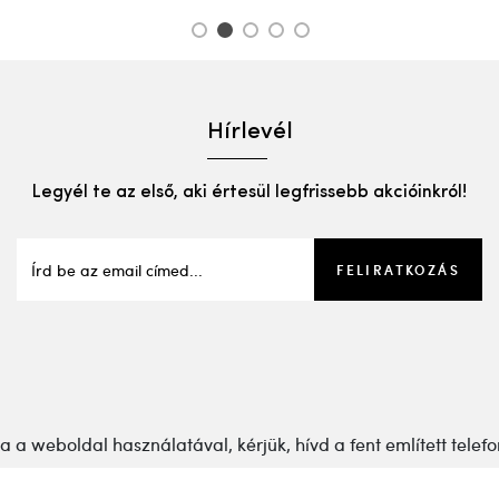
1
2
3
4
5
Hírlevél
Legyél te az első, aki értesül legfrissebb akcióinkról!
FELIRATKOZÁS
a weboldal használatával, kérjük, hívd a fent említett telefo