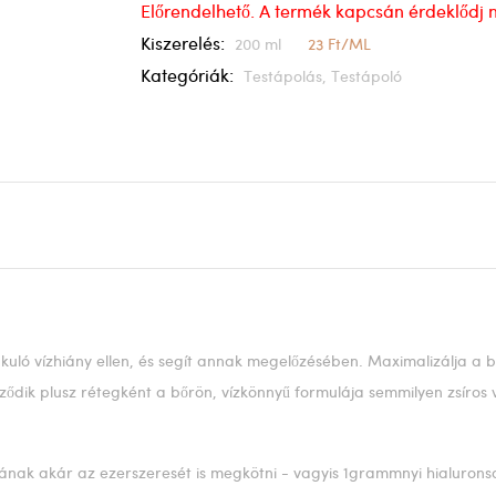
Előrendelhető. A termék kapcsán érdeklődj 
Kiszerelés:
200 ml
23 Ft/ML
Kategóriák:
Testápolás,
Testápoló
lakuló vízhiány ellen, és segít annak megelőzésében. Maximalizálja a
 érződik plusz rétegként a bőrön, vízkönnyű formulája semmilyen zsír
yának akár az ezerszeresét is megkötni - vagyis 1grammnyi hialuronsav