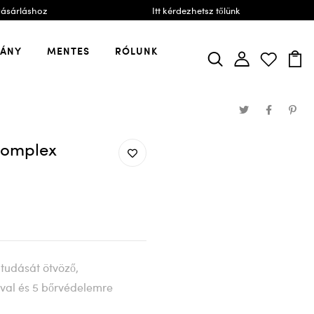
vásárláshoz
Itt kérdezhetsz tőlünk
VÁNY
MENTES
RÓLUNK
 Komplex
 tudását ötvöző,
val és 5 bőrvédelemre