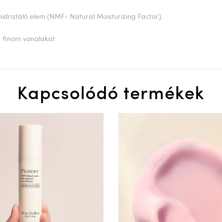
 hidratáló elem (NMF- Natural Moisturizing Factor).
, finom vonalakat.
Kapcsolódó termékek