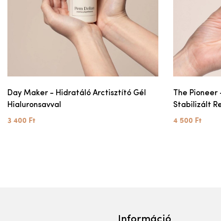
Day Maker - Hidratáló Arctisztító Gél
The Pioneer 
Hialuronsavval
Stabilizált R
3 400 Ft
4 500 Ft
Információ