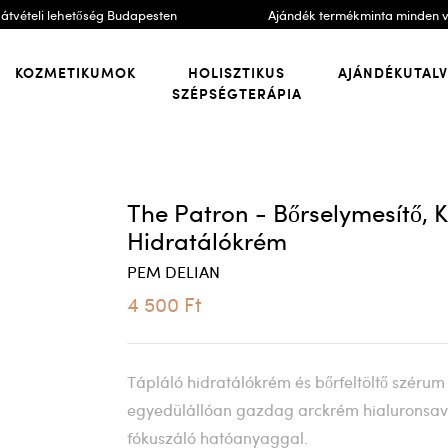
átvételi lehetőség Budapesten
Ajándék termékminta minden 
KOZMETIKUMOK
HOLISZTIKUS
AJÁNDÉKUTAL
SZÉPSÉGTERÁPIA
The Patron - Bőrselymesítő,
Hidratálókrém
PEM DELIAN
4 500 Ft
Tápláló hidratálókrém és bőrfeltöltő szérum
egyedülállóan gazdag arckrém hialuronsav
fókuszáló hatóanyaggal.