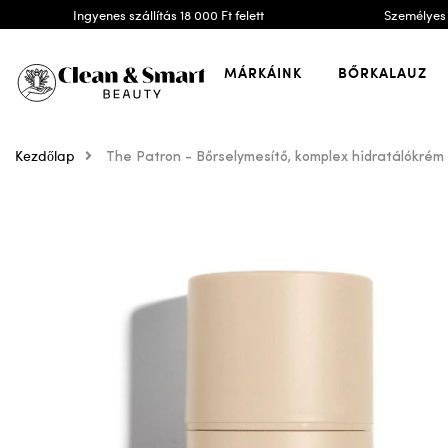
Ingyenes szállítás 18 000 Ft felett
Személyes 
MÁRKÁINK
BŐRKALAUZ
Kezdőlap
The Patron - Bőrselymesítő, komplex hidratálókrém