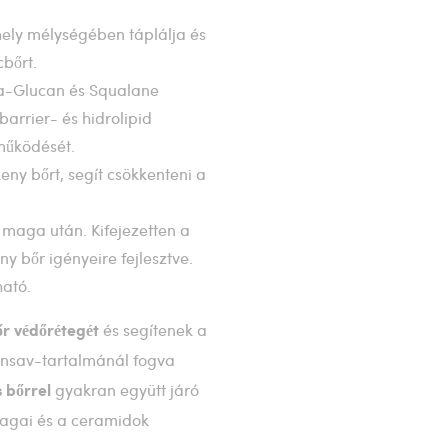
mely mélységében táplálja és
cbőrt.
ta-Glucan és Squalane
barrier- és hidrolipid
működését.
ny bőrt, segít csökkenteni a
 maga után. Kifejezetten a
y bőr igényeire fejlesztve.
ható.
és segítenek a
őr védőrétegét
ronsav-tartalmánál fogva
gyakran együtt járó
 bőrrel
nyagai és a ceramidok