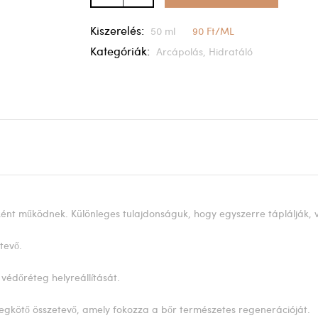
Kiszerelés:
50 ml
90 Ft/ML
Kategóriák:
Arcápolás,
Hidratáló
ként működnek. Különleges tulajdonságuk, hogy egyszerre táplálják, vé
tevő.
 védőréteg helyreállítását.
megkötő összetevő, amely fokozza a bőr természetes regenerációját.