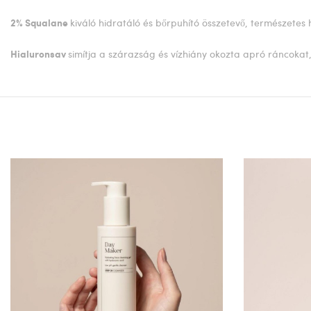
kiváló hidratáló és bőrpuhító összetevő, természetes
2% Squalane
simítja a szárazság és vízhiány okozta apró ráncokat
Hialuronsav