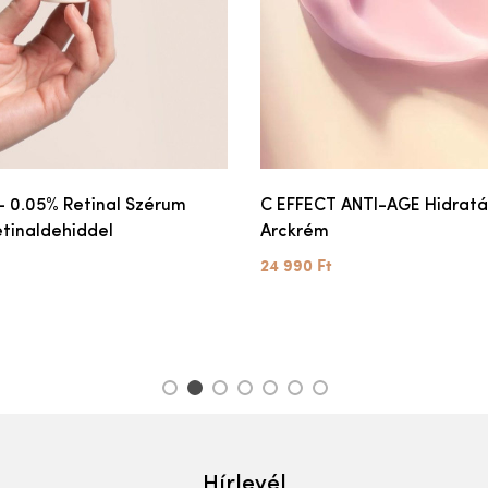
- 0.05% Retinal Szérum
C EFFECT ANTI-AGE Hidratá
etinaldehiddel
Arckrém
24 990 Ft
1
2
3
4
5
6
7
Hírlevél