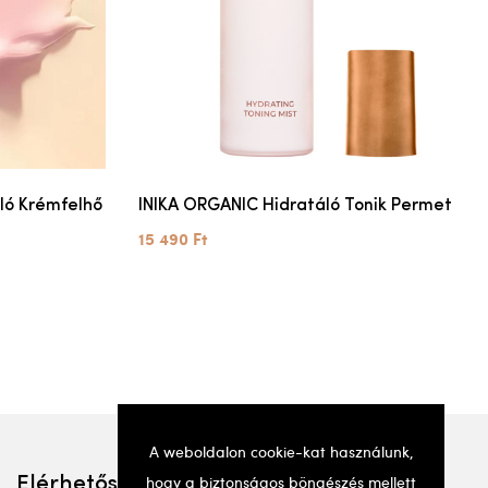
ló Krémfelhő
INIKA ORGANIC Hidratáló Tonik Permet
15 490 Ft
A weboldalon cookie-kat használunk,
hogy a biztonságos böngészés mellett
Elérhetőségek