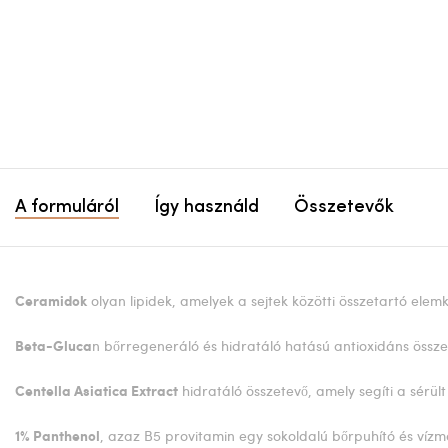
A formuláról
Így használd
Összetevők
olyan lipidek, amelyek a sejtek közötti összetartó elem
Ceramidok
n bőrregeneráló és hidratáló hatású antioxidáns össze
Beta-Gluca
hidratáló összetevő, amely segíti a sérült
Centella Asiatica Extract
, azaz B5 provitamin egy sokoldalú bőrpuhító és víz
1% Panthenol