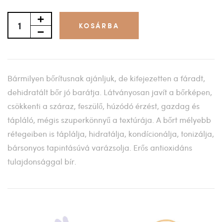
KOSÁRBA
Bármilyen bőrítusnak ajánljuk, de kifejezetten a fáradt,
dehidratált bőr jó barátja. Látványosan javít a bőrképen,
csökkenti a száraz, feszülő, húzódó érzést, gazdag és
tápláló, mégis szuperkönnyű a textúrája. A bőrt mélyebb
rétegeiben is táplálja, hidratálja, kondícionálja, tonizálja,
bársonyos tapintásúvá varázsolja. Erős antioxidáns
tulajdonsággal bír.