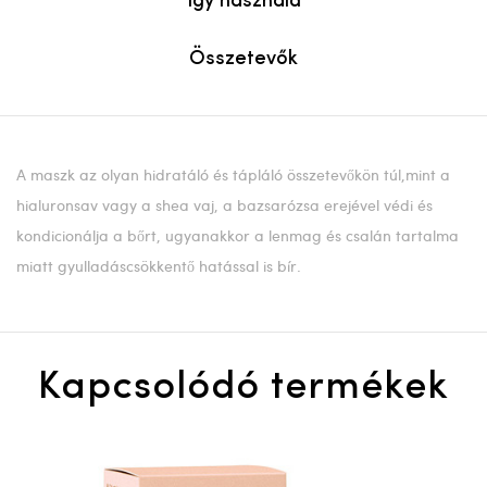
Így használd
Összetevők
A maszk az olyan hidratáló és tápláló összetevőkön túl,mint a
hialuronsav vagy a shea vaj, a bazsarózsa erejével védi és
kondicionálja a bőrt, ugyanakkor a lenmag és csalán tartalma
miatt gyulladáscsökkentő hatással is bír.
Kapcsolódó termékek