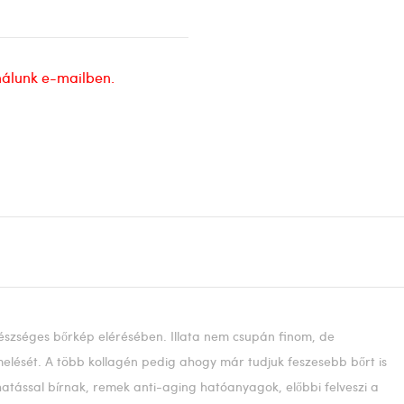
nálunk e-mailben.
gészséges bőrkép elérésében. Illata nem csupán finom, de
melését. A több kollagén pedig ahogy már tudjuk feszesebb bőrt is
tással bírnak, remek anti-aging hatóanyagok, előbbi felveszi a