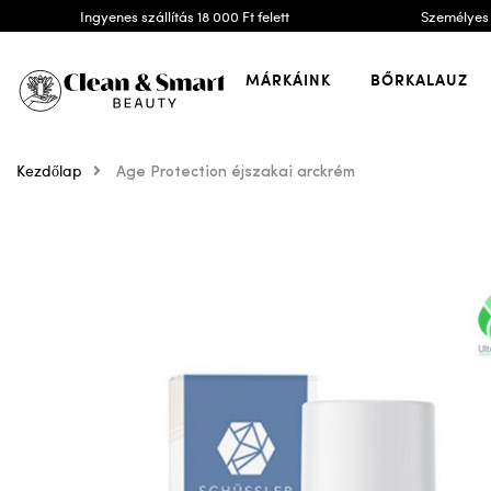
Ingyenes szállítás 18 000 Ft felett
Személyes 
MÁRKÁINK
BŐRKALAUZ
Kezdőlap
Age Protection éjszakai arckrém