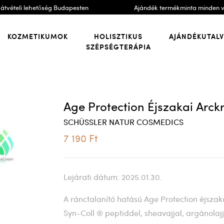
átvételi lehetőség Budapesten
Ajándék termékminta minden 
KOZMETIKUMOK
HOLISZTIKUS
AJÁNDÉKUTAL
SZÉPSÉGTERÁPIA
Age Protection Éjszakai Arc
SCHÜSSLER NATUR COSMEDICS
7 190 Ft
Lejárati dátum: 2025.01.30.
A ránctalanító hatású Age Protection éjszak
Syn-Coll ® peptiddel, sheavajjal, argánolaj