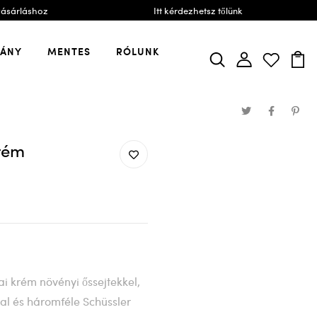
vásárláshoz
Itt kérdezhetsz tőlünk
VÁNY
MENTES
RÓLUNK
krém
ai krém növényi őssejtekkel,
jal és háromféle Schüssler