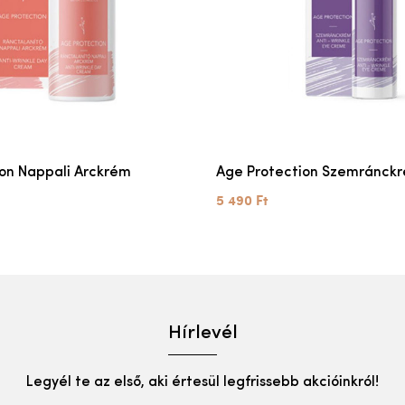
on Nappali Arckrém
Age Protection Szemránck
5 490 Ft
Hírlevél
Legyél te az első, aki értesül legfrissebb akcióinkról!