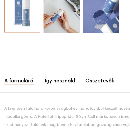
A formuláról
Így használd
Összetevők
A krémben található körömvirágból és máriatövisből készült növény
hipoallergén is. A Palmitol Tripeptide-5 Syn-Coll márkanéven isme
eredményez. Találunk még benne E-vitaminban gazdag shea vajat, 