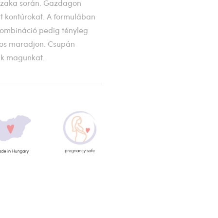
éjszaka során. Gazdagon
tt kontúrokat. A formulában
 kombináció pedig tényleg
los maradjon. Csupán
juk magunkat.