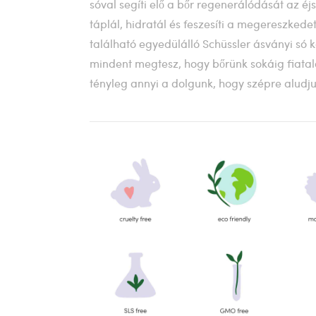
sóval segíti elő a bőr regenerálódását az 
táplál, hidratál és feszesíti a megereszkede
található egyedülálló Schüssler ásványi só
mindent megtesz, hogy bőrünk sokáig fiata
tényleg annyi a dolgunk, hogy szépre alud