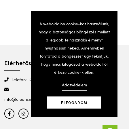
A weboldalon cookie-kat használunk,
hogy a biztonságos böngészés mellett
a legjobb felhasználói élményt
nyújthassuk neked. Amennyiben
folytatod a böngészést úgy tekintjük,
Elérhetőségek
hogy nincs kifogásod a weboldalról
érkező cookie-k ellen.
Telefon: +36 20 501 2295
Adatvédelem
info@cleansmartbeauty.com
ELFOGADOM