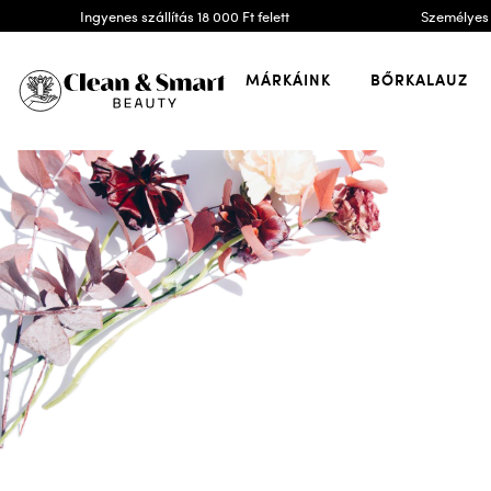
Ingyenes szállítás 18 000 Ft felett
Személyes 
MÁRKÁINK
BŐRKALAUZ