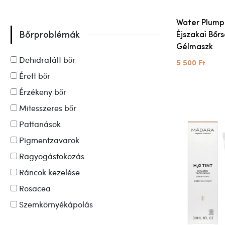
Water Plump
Bőrproblémák
Éjszakai Bőr
Gélmaszk
Dehidratált bőr
5 500 Ft
Érett bőr
Érzékeny bőr
Mitesszeres bőr
Pattanások
Pigmentzavarok
Ragyogásfokozás
Ráncok kezelése
Rosacea
Szemkörnyékápolás