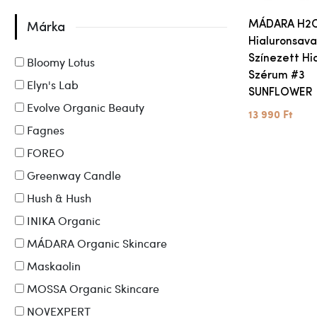
MÁDARA H2
Márka
Hialuronsava
Színezett Hi
Bloomy Lotus
Szérum #3
Elyn's Lab
SUNFLOWER
Evolve Organic Beauty
13 990 Ft
Fagnes
FOREO
Greenway Candle
Hush & Hush
INIKA Organic
MÁDARA Organic Skincare
Maskaolin
MOSSA Organic Skincare
NOVEXPERT