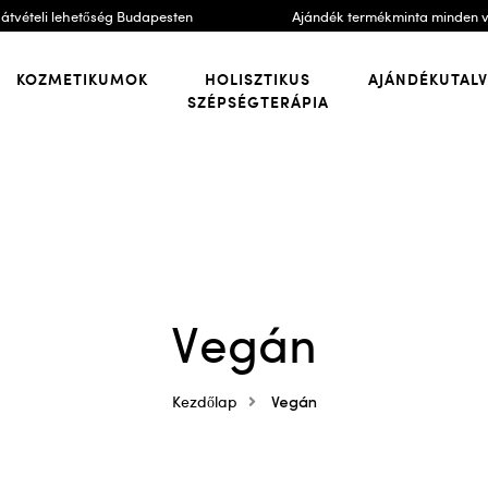
átvételi lehetőség Budapesten
Ajándék termékminta minden 
KOZMETIKUMOK
HOLISZTIKUS
AJÁNDÉKUTAL
SZÉPSÉGTERÁPIA
Vegán
Kezdőlap
Vegán