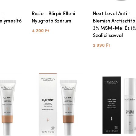
 -
Rosie - Bőrpír Elleni
Next Level Anti-
selymesítő
Nyugtató Szérum
Blemish Arctisztító
3% MSM-Mel És 1
4 200 Ft
Szalicilsavval
2 990 Ft