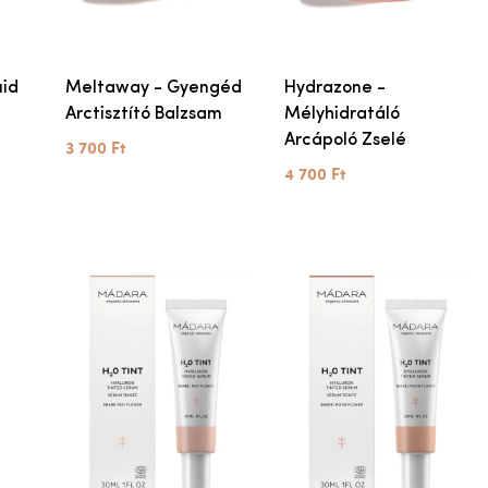
uid
Meltaway - Gyengéd
Hydrazone -
Arctisztító Balzsam
Mélyhidratáló
Arcápoló Zselé
3 700 Ft
4 700 Ft