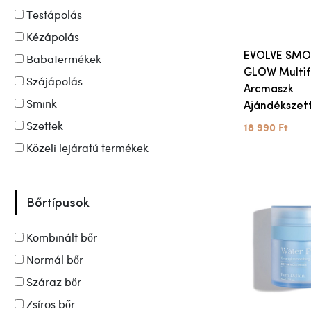
Testápolás
Kézápolás
EVOLVE SM
Babatermékek
GLOW Multif
Szájápolás
Arcmaszk
Smink
Ajándékszet
Szettek
18 990 Ft
Közeli lejáratú termékek
Bőrtípusok
Kombinált bőr
Normál bőr
Száraz bőr
Zsíros bőr