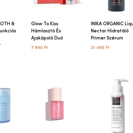
OOTH &
Glow To Kiss
INIKA ORGANIC Liq
unkciós
Hámlasztó És
Nectar Hidratáló
Ajakápoló Duó
Primer Szérum
t
7 990 Ft
21 490 Ft