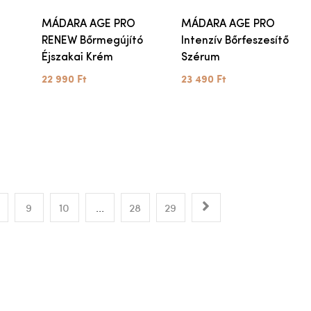
MÁDARA AGE PRO
MÁDARA AGE PRO
RENEW Bőrmegújító
Intenzív Bőrfeszesítő
Éjszakai Krém
Szérum
22 990 Ft
23 490 Ft
9
10
...
28
29