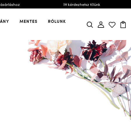
vásárláshoz
Itt kérdezhetsz tőlünk
VÁNY
MENTES
RÓLUNK