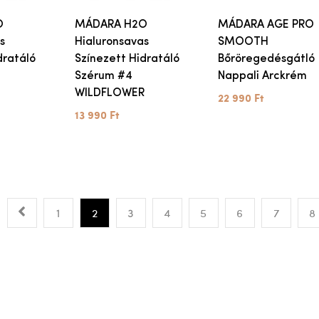
O
MÁDARA H2O
MÁDARA AGE PRO
s
Hialuronsavas
SMOOTH
dratáló
Színezett Hidratáló
Bőröregedésgátló
Szérum #4
Nappali Arckrém
WILDFLOWER
22 990 Ft
13 990 Ft
1
2
3
4
5
6
7
8