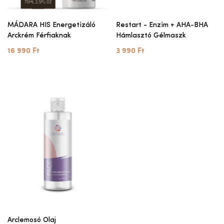
MÁDARA HIS Energetizáló
Restart - Enzim + AHA-BHA
Arckrém Férfiaknak
Hámlasztó Gélmaszk
16 990 Ft
3 990 Ft
Arclemosó Olaj