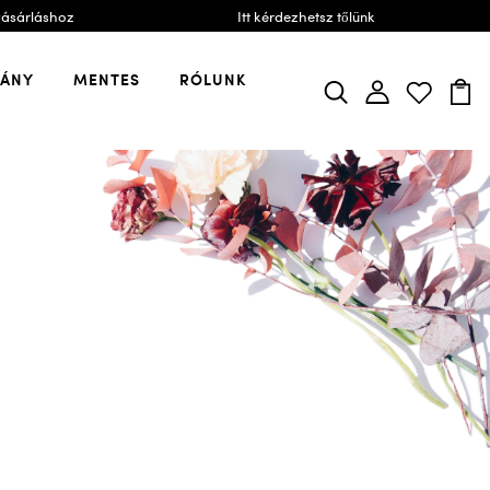
vásárláshoz
Itt kérdezhetsz tőlünk
VÁNY
MENTES
RÓLUNK