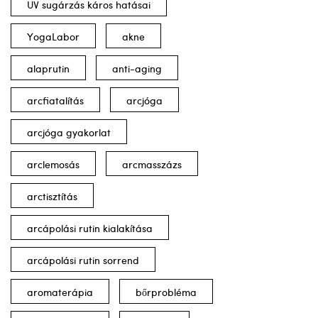
UV sugárzás káros hatásai
YogaLabor
akne
alaprutin
anti-aging
arcfiatalítás
arcjóga
arcjóga gyakorlat
arclemosás
arcmasszázs
arctisztítás
arcápolási rutin kialakítása
arcápolási rutin sorrend
aromaterápia
bőrprobléma