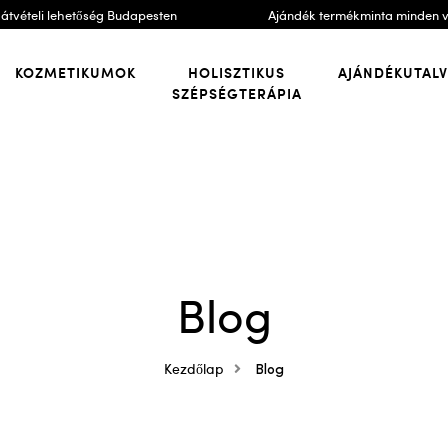
átvételi lehetőség Budapesten
Ajándék termékminta minden 
KOZMETIKUMOK
HOLISZTIKUS
AJÁNDÉKUTAL
SZÉPSÉGTERÁPIA
Blog
Kezdőlap
Blog