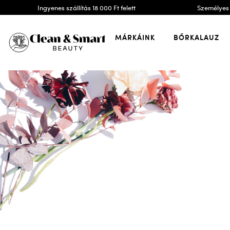
Ingyenes szállítás 18 000 Ft felett
Személyes 
MÁRKÁINK
BŐRKALAUZ