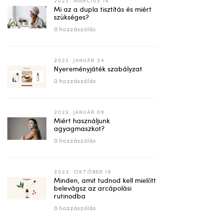
2023. MÁRCIUS 14.
Mi az a dupla tisztítás és miért
szükséges?
0 hozzászólás
2023. JANUÁR 24.
Nyereményjáték szabályzat
0 hozzászólás
2023. JANUÁR 09.
Miért használjunk
agyagmaszkot?
0 hozzászólás
2022. OKTÓBER 19.
Minden, amit tudnod kell mielőtt
belevágsz az arcápolási
rutinodba
0 hozzászólás