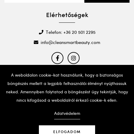
Elérhetőségek
Telefon: +36 20 501 2295
info@cleansmartbeauty.com
A weboldalon cookie-kat használunk, hogy a biztonságos
böngészés mellett a legjobb felhasználói élményt nyújthassuk
Ha probléma adódna a weboldal használatával, kérjük,
hívd a fent említett telefonszámot segítségért.
neked. Amennyiben folytatod a böngészést úgy tekintjük, hogy
nincs kifogásod a weboldalról érkező cookie-k ellen.
Adatvédelem
ELFOGADOM