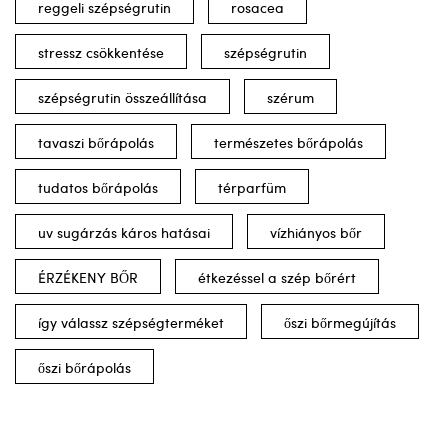
reggeli szépségrutin
rosacea
stressz csökkentése
szépségrutin
szépségrutin összeállítása
szérum
tavaszi bőrápolás
természetes bőrápolás
tudatos bőrápolás
térparfüm
uv sugárzás káros hatásai
vízhiányos bőr
ÉRZÉKENY BŐR
étkezéssel a szép bőrért
így válassz szépségterméket
őszi bőrmegújítás
őszi bőrápolás