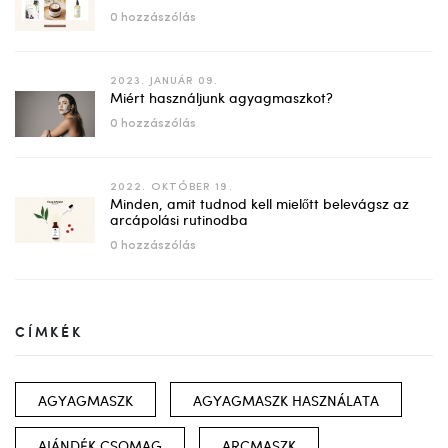
0 hozzászólás
2023. JANUÁR 09.
Miért használjunk agyagmaszkot?
0 hozzászólás
2022. OKTÓBER 19.
Minden, amit tudnod kell mielőtt belevágsz az
arcápolási rutinodba
0 hozzászólás
CÍMKÉK
AGYAGMASZK
AGYAGMASZK HASZNÁLATA
AJÁNDÉK CSOMAG
ARCMASZK