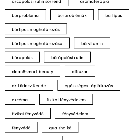
arcápolási rutin sorrend
aromaterápia
bőrprobléma
bőrproblémák
bőrtípus
bőrtípus meghatározás
bőrtípus meghatározása
bőrvitamin
bőrápolás
bőrápolási rutin
clean&smart beauty
diffúzor
dr Lőrincz Kende
egészséges táplálkozás
ekcéma
fizikai fényvédelem
fizikai fényvédő
fényvédelem
fényvédő
gua sha kő