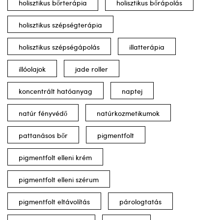
holisztikus bőrterápia
holisztikus bőrápolás
holisztikus szépségterápia
holisztikus szépségápolás
illatterápia
illóolajok
jade roller
koncentrált hatóanyag
naptej
natúr fényvédő
natúrkozmetikumok
pattanásos bőr
pigmentfolt
pigmentfolt elleni krém
pigmentfolt elleni szérum
pigmentfolt eltávolítás
párologtatás