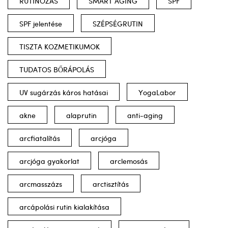
RUTINOZÁS
SMART AGING
SPF
SPF jelentése
SZÉPSÉGRUTIN
TISZTA KOZMETIKUMOK
TUDATOS BŐRÁPOLÁS
UV sugárzás káros hatásai
YogaLabor
akne
alaprutin
anti-aging
arcfiatalítás
arcjóga
arcjóga gyakorlat
arclemosás
arcmasszázs
arctisztítás
arcápolási rutin kialakítása